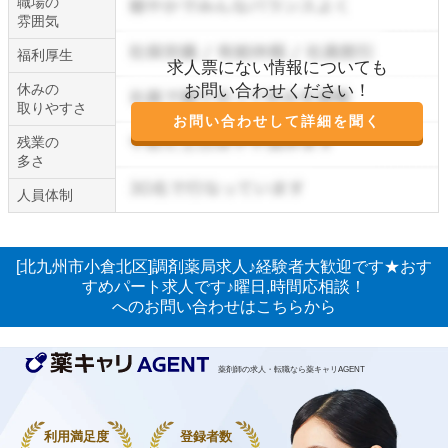
職場の
雰囲気
福利厚生
求人票にない情報についても
休みの
お問い合わせください！
取りやすさ
お問い合わせして詳細を聞く
残業の
多さ
人員体制
[北九州市小倉北区]調剤薬局求人♪経験者大歓迎です★おす
すめパート求人です♪曜日,時間応相談！
へのお問い合わせはこちらから
薬剤師の求人・転職なら薬キャリAGENT
利用満足度
登録者数