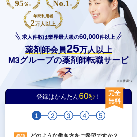
95
No.1
％
※
※
年間利用者
2
万人以上
60,000
求人件数は業界最大級の
件以上
25
薬剤師会員
万人以上
M3グループの薬剤師転職サービ
ス
※自社調べ
完全
60
登録はかんたん
秒
！
無料
1
2
3
4
5
どのような働き方をご希望ですか？