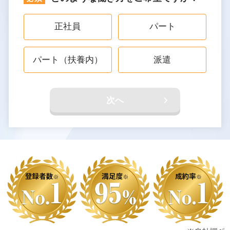
正社員
パート
パート（扶養内）
派遣
次へ