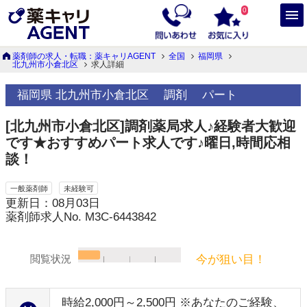
0
薬剤師の求人・転職：薬キャリAGENT
全国
福岡県
北九州市小倉北区
求人詳細
福岡県 北九州市小倉北区
調剤
パート
[北九州市小倉北区]調剤薬局求人♪経験者大歓迎
です★おすすめパート求人です♪曜日,時間応相
談！
一般薬剤師
未経験可
更新日：08月03日
薬剤師求人No. M3C-6443842
今が狙い目！
閲覧状況
時給2,000円～2,500円 ※あなたのご経験、