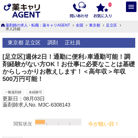
0
薬剤師の求人・転職：薬キャリAGENT
全国
東京都
足立区
求人詳細
東京都 足立区
調剤
正社員
[足立区]週休2日！通勤に便利♪車通勤可能！調
剤経験がない方OK！お仕事に必要なことは基礎
からしっかりお教えします！＜高年収＞年収
500万円可能！
一般薬剤師
未経験可
更新日：08月03日
薬剤師求人No. M3C-6308143
今が狙い目！
閲覧状況