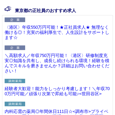
東京都の正社員のおすすめ求人
〈港区〉年収550万円可能！★正社員求人★ 無理なく
働ける◎！充実の福利厚生で、人生設計をサポートし
ます☆
＼高額求人／年収750万円可能！〈港区〉研修制度充
実◎知識を共有し、成長し続けられる環境！経験を積
んでスキルを磨きませんか？詳細はお問い合わせくだ
さい！
経験者大歓迎！能力をしっかり考慮します！＼年収70
0万円可能／頑張り次第で昇給も可能♪<世田谷区>
内科応需の薬局◎年間休日111日☆<調布市>プライベ