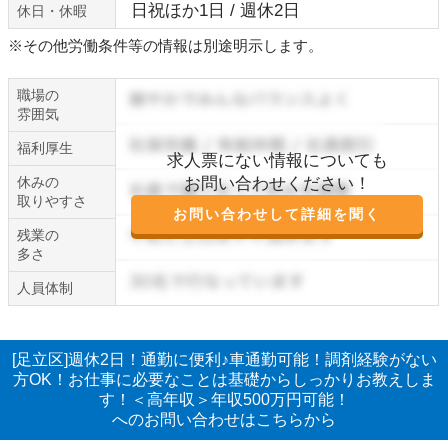
日祝ほか1日 / 週休2日
休日・休暇
※その他労働条件等の情報は別途明示します。
職場の
雰囲気
福利厚生
求人票にない情報についても
休みの
お問い合わせください！
取りやすさ
お問い合わせして詳細を聞く
残業の
多さ
人員体制
[足立区]週休2日！通勤に便利♪車通勤可能！調剤経験がない
方OK！お仕事に必要なことは基礎からしっかりお教えしま
す！＜高年収＞年収500万円可能！
へのお問い合わせはこちらから