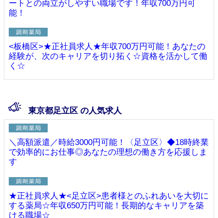
ートとの両立がしやすい職場です！年収700万円可
能！
<板橋区>★正社員求人★年収700万円可能！あなたの
経験が、次のキャリアを切り拓く☆資格を活かして働
く☆
東京都足立区 の人気求人
＼高額派遣／時給3000円可能！〈足立区〉◆18時終業
で効率的にお仕事◎あなたの理想の働き方を応援しま
す
★正社員求人★<足立区>患者様とのふれあいを大切に
する薬局☆年収650万円可能！長期的なキャリアを築
ける職場☆