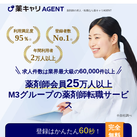
薬剤師の求人・転職なら薬キャリAGENT
利用満足度
登録者数
95
No.1
％
※
※
年間利用者
2
万人以上
60,000
求人件数は業界最大級の
件以上
25
薬剤師会員
万人以上
M3グループの薬剤師転職サービ
ス
※自社調べ
完全
60
登録はかんたん
秒
！
無料