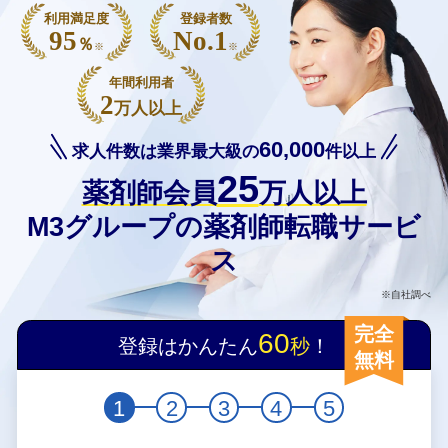
利用満足度
登録者数
95
No.1
％
※
※
年間利用者
2
万人以上
60,000
求人件数は業界最大級の
件以上
25
薬剤師会員
万人以上
M3グループの薬剤師転職サービ
ス
※自社調べ
完全
60
登録はかんたん
秒
！
無料
1
2
3
4
5