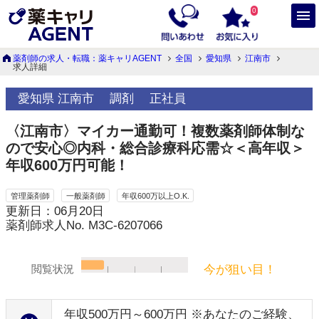
0
薬剤師の求人・転職：薬キャリAGENT
全国
愛知県
江南市
求人詳細
愛知県 江南市
調剤
正社員
〈江南市〉マイカー通勤可！複数薬剤師体制な
ので安心◎内科・総合診療科応需☆＜高年収＞
年収600万円可能！
管理薬剤師
一般薬剤師
年収600万以上O.K.
更新日：06月20日
薬剤師求人No. M3C-6207066
今が狙い目！
閲覧状況
年収500万円～600万円 ※あなたのご経験、