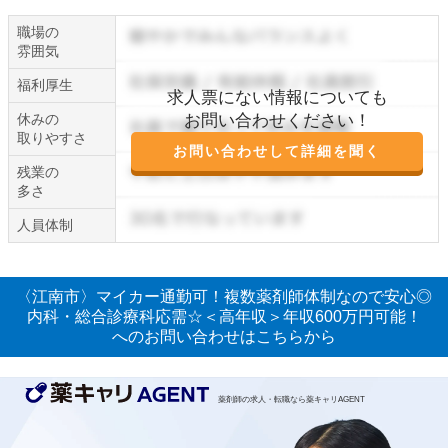
職場の
雰囲気
福利厚生
求人票にない情報についても
休みの
お問い合わせください！
取りやすさ
お問い合わせして詳細を聞く
残業の
多さ
人員体制
〈江南市〉マイカー通勤可！複数薬剤師体制なので安心◎
内科・総合診療科応需☆＜高年収＞年収600万円可能！
へのお問い合わせはこちらから
薬剤師の求人・転職なら薬キャリAGENT