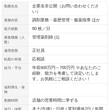
企業名非公開（お問い合わせくださ
勤務先名
い）
調剤業務・薬歴管理・服薬指導 ほか
業務内容
90 枚／日
処方枚数
管理薬剤師 (1)
募集職種（人
数）
正社員
雇用形態
応相談
転勤の有無
年収600万円～700万円 ※あなたのご
給与・手当
経験、能力を考慮して決定いたしま
す。お気軽にご相談ください！
福利厚生・保
険
店舗の営業時間に準ずる
勤務時間
木土(午後)・日祝 / 変則週休2日 / 年間
休日・休暇