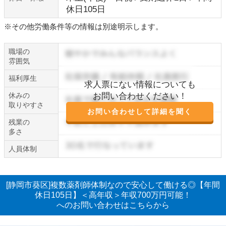
休日105日
※その他労働条件等の情報は別途明示します。
職場の
雰囲気
福利厚生
求人票にない情報についても
休みの
お問い合わせください！
取りやすさ
お問い合わせして詳細を聞く
残業の
多さ
人員体制
[静岡市葵区]複数薬剤師体制なので安心して働ける◎【年間
休日105日】＜高年収＞年収700万円可能！
へのお問い合わせはこちらから