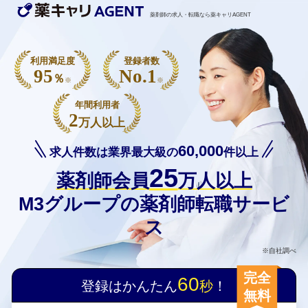
薬剤師の求人・転職なら薬キャリAGENT
利用満足度
登録者数
95
No.1
％
※
※
年間利用者
2
万人以上
60,000
求人件数は業界最大級の
件以上
25
薬剤師会員
万人以上
M3グループの薬剤師転職サービ
ス
※自社調べ
完全
60
登録はかんたん
秒
！
無料