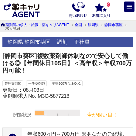
0
薬剤師の求人・転職：薬キャリAGENT
全国
静岡県
静岡市葵区
求人詳細
静岡県 静岡市葵区
調剤
正社員
[静岡市葵区]複数薬剤師体制なので安心して働
ける◎【年間休日105日】＜高年収＞年収700万
円可能！
管理薬剤師
一般薬剤師
年収600万以上O.K.
更新日：08月03日
薬剤師求人No. M3C-5877218
今が狙い目！
閲覧状況
年収600万円～700万円 ※あなたのご経験、