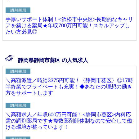
手厚いサポート体制！<浜松市中央区>長期的なキャリ
アを築ける薬局★年収700万円可能！スキルアップし
たい方必見◎
静岡県静岡市葵区 の人気求人
＼高額派遣／時給3375円可能！〈静岡市葵区〉◎17時
半終業でプライベートも充実！◆あなたの理想の働き
方をサポートします
＼高額求人／年収600万円可能！<静岡市葵区>内科応
需の調剤薬局です★複数薬剤師体制なので安心して働
ける環境が整っています！