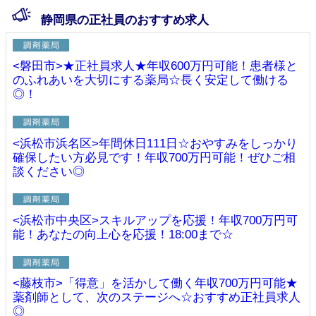
静岡県の正社員のおすすめ求人
<磐田市>★正社員求人★年収600万円可能！患者様と
のふれあいを大切にする薬局☆長く安定して働ける
◎！
<浜松市浜名区>年間休日111日☆おやすみをしっかり
確保したい方必見です！年収700万円可能！ぜひご相
談ください◎
<浜松市中央区>スキルアップを応援！年収700万円可
能！あなたの向上心を応援！18:00まで☆
<藤枝市>「得意」を活かして働く年収700万円可能★
薬剤師として、次のステージへ☆おすすめ正社員求人
◎