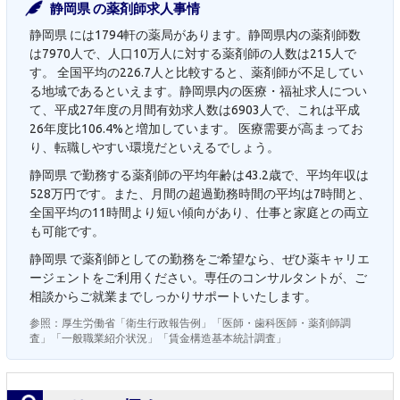
静岡県 の薬剤師求人事情
静岡県 には1794軒の薬局があります。静岡県内の薬剤師数
は7970人で、人口10万人に対する薬剤師の人数は215人で
す。 全国平均の226.7人と比較すると、薬剤師が不足してい
る地域であるといえます。静岡県内の医療・福祉求人につい
て、平成27年度の月間有効求人数は6903人で、これは平成
26年度比106.4%と増加しています。 医療需要が高まってお
り、転職しやすい環境だといえるでしょう。
静岡県 で勤務する薬剤師の平均年齢は43.2歳で、平均年収は
528万円です。また、月間の超過勤務時間の平均は7時間と、
全国平均の11時間より短い傾向があり、仕事と家庭との両立
も可能です。
静岡県 で薬剤師としての勤務をご希望なら、ぜひ薬キャリエ
ージェントをご利用ください。専任のコンサルタントが、ご
相談からご就業までしっかりサポートいたします。
参照：厚生労働省「衛生行政報告例」「医師・歯科医師・薬剤師調
査」「一般職業紹介状況」「賃金構造基本統計調査」