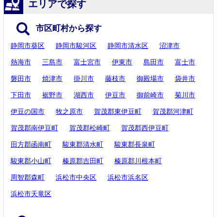
エリアで探す
市区町村から探す
静岡市葵区
静岡市駿河区
静岡市清水区
沼津市
熱海市
三島市
富士宮市
伊東市
島田市
富士市
磐田市
焼津市
掛川市
藤枝市
御殿場市
袋井市
下田市
裾野市
湖西市
伊豆市
御前崎市
菊川市
伊豆の国市
牧之原市
賀茂郡東伊豆町
賀茂郡河津町
賀茂郡南伊豆町
賀茂郡松崎町
賀茂郡西伊豆町
田方郡函南町
駿東郡清水町
駿東郡長泉町
駿東郡小山町
榛原郡吉田町
榛原郡川根本町
周智郡森町
浜松市中央区
浜松市浜名区
浜松市天竜区