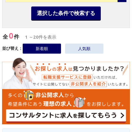
選択した条件で検索する
0
全
件
1 ～20件を表示
並び替え：
新着順
人気順