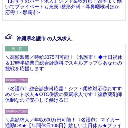
【おすすめパート求人】シフト柔軟対応！効率よく働
いてプライベートも充実♪整形外科・耳鼻咽喉科ほか
応需！<那覇市>
沖縄県名護市 の人気求人
＼高額派遣／時給3375円可能！〈名護市〉◆土日祝休
＆17時半終業◎総合診療科でスキルアップ◇あなたの
挑戦を応援します
〈名護市〉総合診療科応需！シフト柔軟対応◎おすす
めパート求人★OTC併設の薬局求人です！複数薬剤師
体制なので安心して働ける◎
＼高額求人／年収600万円可能！〈名護市〉マイカー
通勤OK★【年間休日108日】嬉しい土日休み★プライ