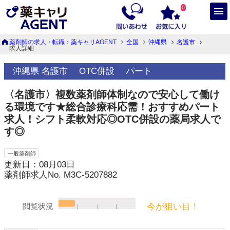
0
薬剤師の求人・転職：薬キャリAGENT
全国
沖縄県
名護市
求人詳細
沖縄県 名護市
OTC併設
パート
〈名護市〉複数薬剤師体制なので安心して働け
る環境です★総合診療科応需！おすすめパート
求人！シフト柔軟対応◎OTC併設の薬局求人で
す◎
一般薬剤師
更新日：08月03日
薬剤師求人No. M3C-5207882
今が狙い目！
閲覧状況