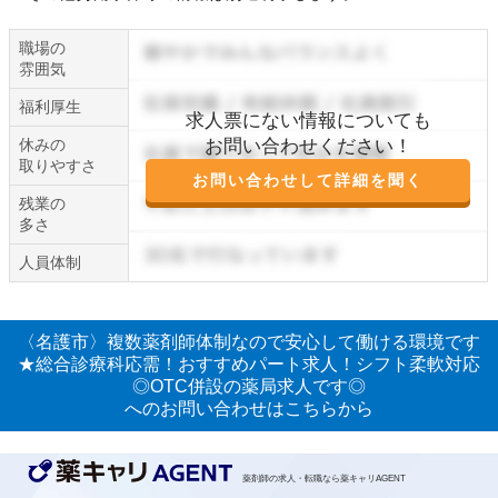
職場の
雰囲気
福利厚生
求人票にない情報についても
休みの
お問い合わせください！
取りやすさ
お問い合わせして詳細を聞く
残業の
多さ
人員体制
〈名護市〉複数薬剤師体制なので安心して働ける環境です
★総合診療科応需！おすすめパート求人！シフト柔軟対応
◎OTC併設の薬局求人です◎
へのお問い合わせはこちらから
薬剤師の求人・転職なら薬キャリAGENT