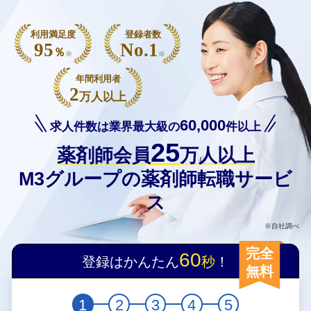
利用満足度
登録者数
95
No.1
％
※
※
年間利用者
2
万人以上
60,000
求人件数は業界最大級の
件以上
25
薬剤師会員
万人以上
M3グループの薬剤師転職サービ
ス
※自社調べ
完全
60
登録はかんたん
秒
！
無料
1
2
3
4
5