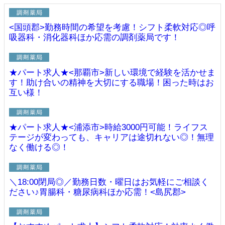
<国頭郡>勤務時間の希望を考慮！シフト柔軟対応◎呼
吸器科・消化器科ほか応需の調剤薬局です！
★パート求人★<那覇市>新しい環境で経験を活かせま
す！助け合いの精神を大切にする職場！困った時はお
互い様！
★パート求人★<浦添市>時給3000円可能！ライフス
テージが変わっても、キャリアは途切れない◎！無理
なく働ける◎！
＼18:00閉局◎／勤務日数・曜日はお気軽にご相談く
ださい♪胃腸科・糖尿病科ほか応需！<島尻郡>