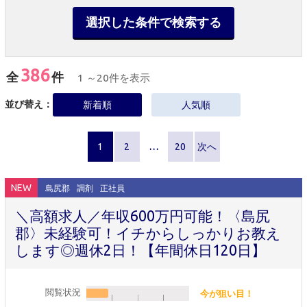
選択した条件で検索する
386
全
件
1 ～20件を表示
並び替え：
新着順
人気順
1
2
…
20
次へ
NEW
島尻郡
調剤
正社員
＼高額求人／年収600万円可能！〈島尻
郡〉未経験可！イチからしっかりお教え
します◎週休2日！【年間休日120日】
閲覧状況
今が狙い目！