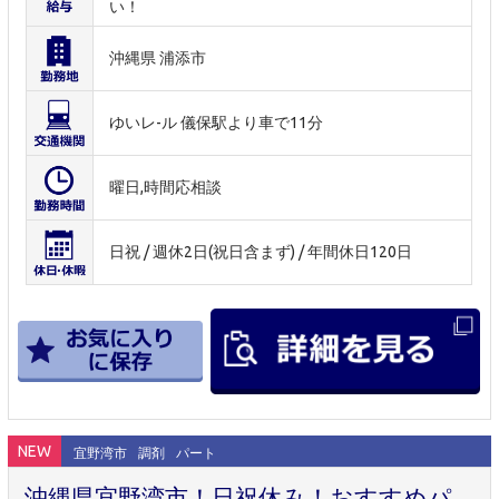
い！
沖縄県 浦添市
ゆいレ-ル 儀保駅より車で11分
曜日,時間応相談
日祝 / 週休2日(祝日含まず) / 年間休日120日
NEW
宜野湾市
調剤
パート
沖縄県宜野湾市！日祝休み！おすすめパ