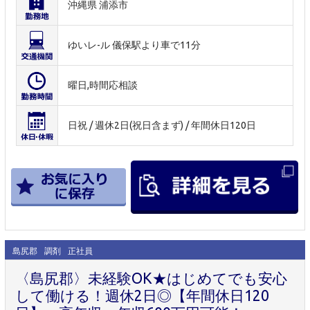
沖縄県 浦添市
ゆいレ-ル 儀保駅より車で11分
曜日,時間応相談
日祝 / 週休2日(祝日含まず) / 年間休日120日
島尻郡
調剤
正社員
〈島尻郡〉未経験OK★はじめてでも安心
して働ける！週休2日◎【年間休日120