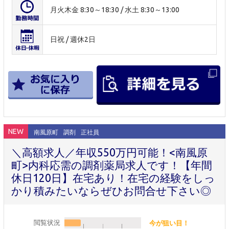
月火木金 8:30～18:30 / 水土 8:30～13:00
日祝 / 週休2日
NEW
南風原町
調剤
正社員
＼高額求人／年収550万円可能！<南風原
町>内科応需の調剤薬局求人です！【年間
休日120日】在宅あり！在宅の経験をしっ
かり積みたいならぜひお問合せ下さい◎
閲覧状況
今が狙い目！