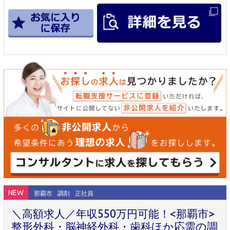
NEW
那覇市
調剤
正社員
＼高額求人／年収550万円可能！<那覇市>
整形外科・脳神経外科・歯科ほか応需の調