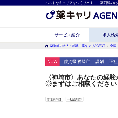
ベストなキャリアをつくり出す。―薬剤師のた
サービス紹介
求人検
薬剤師の求人・転職：薬キャリAGENT
全国
NEW
佐賀県 神埼市
調剤
正社
〈神埼市〉あなたの経験が
◎まずはご相談ください
管理薬剤師
一般薬剤師