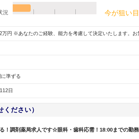
今が狙い
状況
22万円 ※あなたのご経験、能力を考慮して決定いたします。
間に準ずる
112日
せください）
る！調剤薬局求人です☆眼科・歯科応需！18:00までの勤