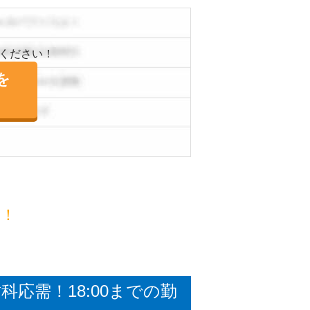
ください！
を
目！
応需！18:00までの勤