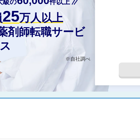
60,000
大級の
件以上
25
員
万人以上
の薬剤師転職サービ
ス
※自社調べ