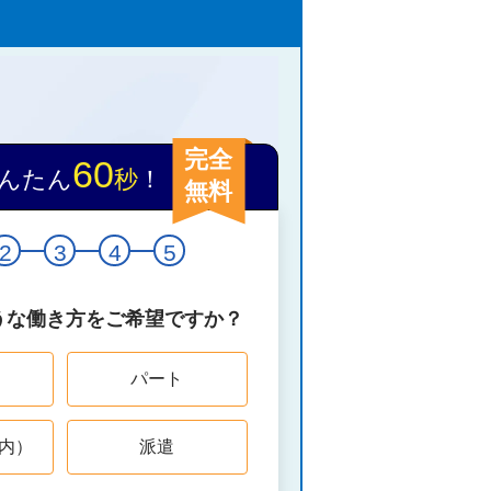
完全
60
んたん
秒
！
無料
2
3
4
5
うな働き方をご希望ですか？
パート
内）
派遣