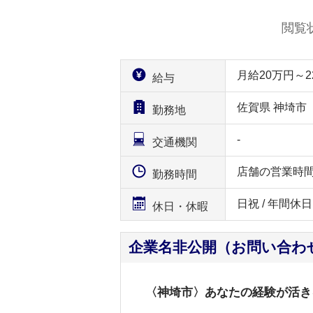
閲覧
月給20万円～
給与
佐賀県 神埼市
勤務地
-
交通機関
店舗の営業時
勤務時間
日祝 / 年間休日
休日・休暇
企業名非公開（お問い合わ
〈神埼市〉あなたの経験が活き