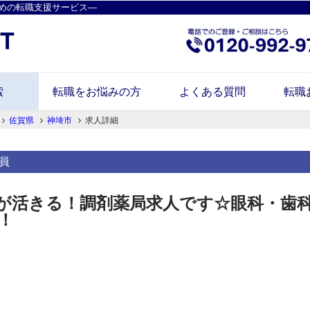
めの転職支援サービス―
索
転職をお悩みの方
よくある質問
転職
佐賀県
神埼市
求人詳細
員
活きる！調剤薬局求人です☆眼科・歯科応
！