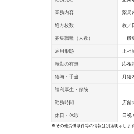
業務内容
薬局
処方枚数
枚／
募集職種（人数）
一般薬
雇用形態
正社
転勤の有無
応相
給与・手当
月給
福利厚生・保険
勤務時間
店舗
休日・休暇
日祝 
※その他労働条件等の情報は別途明示しま