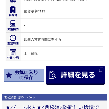
佐賀県 神埼郡
-
店舗の営業時間に準ずる
土・日祝
西松浦郡
調剤
パート
★パート求人★<西松浦郡>新しい環境で