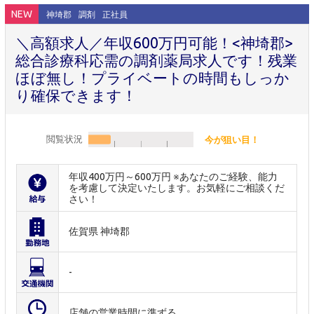
NEW
神埼郡
調剤
正社員
＼高額求人／年収600万円可能！<神埼郡>
総合診療科応需の調剤薬局求人です！残業
ほぼ無し！プライベートの時間もしっか
り確保できます！
閲覧状況
今が狙い目！
年収400万円～600万円 ※あなたのご経験、能力
を考慮して決定いたします。お気軽にご相談くだ
さい！
佐賀県 神埼郡
-
店舗の営業時間に準ずる