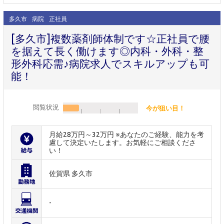
多久市
病院
正社員
[多久市]複数薬剤師体制です☆正社員で腰
を据えて長く働けます◎内科・外科・整
形外科応需♪病院求人でスキルアップも可
能！
閲覧状況
今が狙い目！
月給28万円～32万円 ※あなたのご経験、能力を考
慮して決定いたします。お気軽にご相談くださ
い！
佐賀県 多久市
-