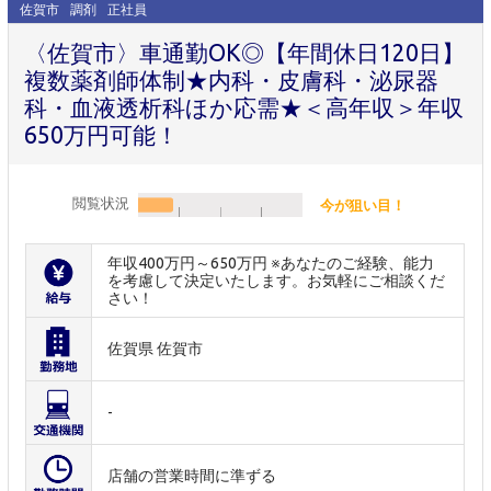
佐賀市
調剤
正社員
〈佐賀市〉車通勤OK◎【年間休日120日】
複数薬剤師体制★内科・皮膚科・泌尿器
科・血液透析科ほか応需★＜高年収＞年収
650万円可能！
閲覧状況
今が狙い目！
年収400万円～650万円 ※あなたのご経験、能力
を考慮して決定いたします。お気軽にご相談くだ
さい！
佐賀県 佐賀市
-
店舗の営業時間に準ずる