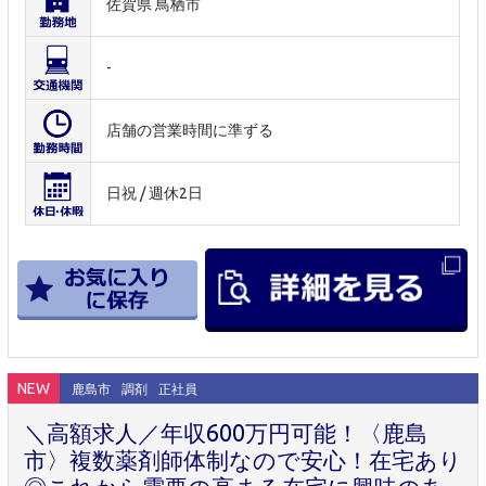
佐賀県 鳥栖市
-
店舗の営業時間に準ずる
日祝 / 週休2日
NEW
鹿島市
調剤
正社員
＼高額求人／年収600万円可能！〈鹿島
市〉複数薬剤師体制なので安心！在宅あり