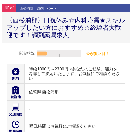
NEW
西松浦郡
調剤
パート
〈西松浦郡〉日祝休み☆内科応需★スキル
アップしたい方におすすめ☆経験者大歓
迎です！調剤薬局求人！
閲覧状況
今が狙い目！
時給1800円～2300円 ※あなたのご経験、能力を
考慮して決定いたします。お気軽にご相談くださ
い！
佐賀県 西松浦郡
-
曜日,時間はお気軽にご相談ください