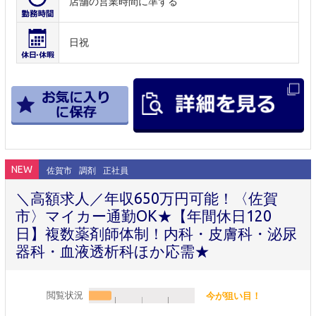
店舗の営業時間に準ずる
日祝
NEW
佐賀市
調剤
正社員
＼高額求人／年収650万円可能！〈佐賀
市〉マイカー通勤OK★【年間休日120
日】複数薬剤師体制！内科・皮膚科・泌尿
器科・血液透析科ほか応需★
閲覧状況
今が狙い目！