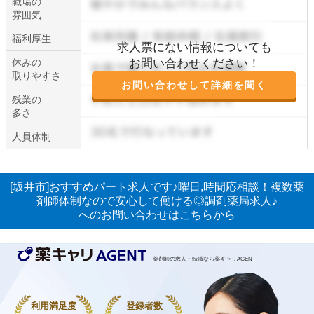
職場の
雰囲気
福利厚生
求人票にない情報についても
休みの
お問い合わせください！
取りやすさ
お問い合わせして詳細を聞く
残業の
多さ
人員体制
[坂井市]おすすめパート求人です♪曜日,時間応相談！複数薬
剤師体制なので安心して働ける◎調剤薬局求人♪
へのお問い合わせはこちらから
薬剤師の求人・転職なら薬キャリAGENT
利用満足度
登録者数