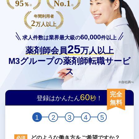
95
No.1
％
※
※
年間利用者
2
万人以上
60,000
求人件数は業界最大級の
件以上
25
薬剤師会員
万人以上
M3グループの薬剤師転職サービ
ス
※自社調べ
完全
60
登録はかんたん
秒
！
無料
1
2
3
4
5
どのような働き方をご希望ですか？