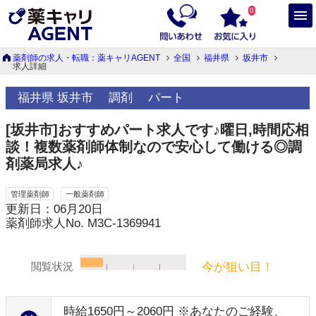
0
薬剤師の求人・転職：薬キャリAGENT
全国
福井県
坂井市
求人詳細
福井県 坂井市
調剤
パート
[坂井市]おすすめパート求人です♪曜日,時間応相
談！複数薬剤師体制なので安心して働ける◎調
剤薬局求人♪
管理薬剤師
一般薬剤師
更新日：06月20日
薬剤師求人No. M3C-1369941
今が狙い目！
閲覧状況
時給1650円～2060円 ※あなたのご経験、