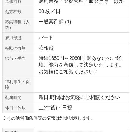
調剤業務・薬歴管理・服薬指導 ほか
業務内容
80 枚／日
処方枚数
一般薬剤師 (1)
募集職種（人
数）
パート
雇用形態
応相談
転勤の有無
時給1650円～2060円 ※あなたのご経
給与・手当
験、能力を考慮して決定いたします。
お気軽にご相談ください！
福利厚生・保
険
曜日,時間はお気軽にご相談ください
勤務時間
土(午後)・日祝
休日・休暇
※その他労働条件等の情報は別途明示します。