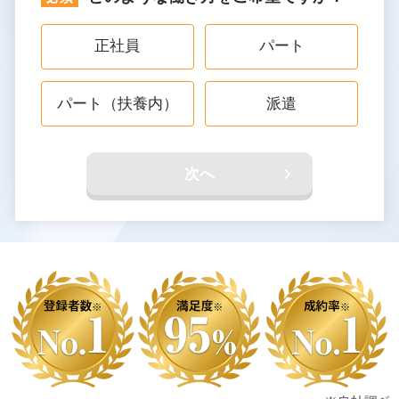
正社員
パート
パート（扶養内）
派遣
次へ