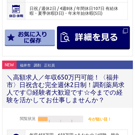
日祝 / 週休2日 / 4週8休 / 年間休日107日 有給休
暇・夏季休暇(3日)・年末年始休暇(5日)
NEW
福井市
調剤
正社員
＼高額求人／年収650万円可能！〈福井
市〉日祝含む完全週休2日制！調剤薬局求
人です◎経験者大歓迎です☆今までの経
験を活かしてお仕事しませんか？
閲覧状況
今が狙い目！
年収450万円～650万円 ※あなたのご経験、能力