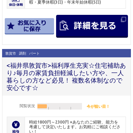
暇・夏季休暇(3日)・年末年始休暇(5日)
敦賀市
調剤
パート
<福井県敦賀市>福利厚生充実☆住宅補助あ
り♪毎月の家賃負担軽減したい方や、一人
暮らしの方など必見！ 複数名体制なので
安心です☆
閲覧状況
今が狙い目！
時給1800円～2300円 ※あなたのご経験、能力を
考慮して決定いたします。お気軽にご相談くださ
い！