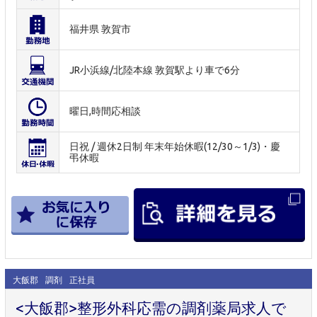
福井県 敦賀市
JR小浜線/北陸本線 敦賀駅より車で6分
曜日,時間応相談
日祝 / 週休2日制 年末年始休暇(12/30～1/3)・慶
弔休暇
大飯郡
調剤
正社員
<大飯郡>整形外科応需の調剤薬局求人で