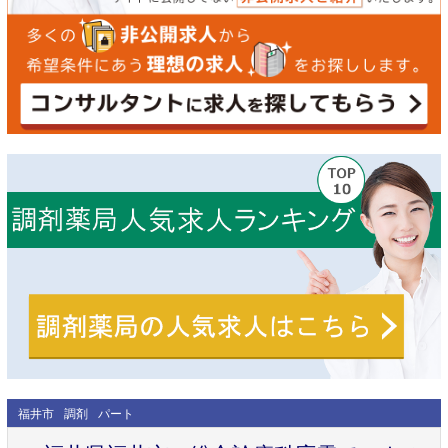
福井市
調剤
パート