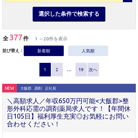
選択した条件で検索する
377
全
件
1 ～20件を表示
並び替え：
新着順
人気順
1
2
…
19
次へ
NEW
大飯郡
調剤
正社員
＼高額求人／年収650万円可能<大飯郡>整
形外科応需の調剤薬局求人です！【年間休
日105日】福利厚生充実◎お気軽にお問い
合わせください！