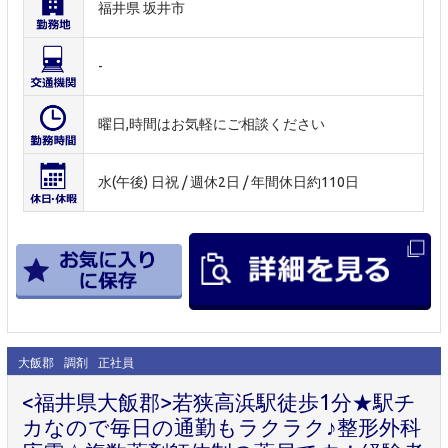
福井県 坂井市
-
曜日,時間はお気軽にご相談ください
水(午後) 日祝 / 週休2日 / 年間休日約110日
大飯郡
調剤
正社員
<福井県大飯郡>若狭高浜駅徒歩1分★駅チ
カなので毎日の通勤もラクラク♪整形外科