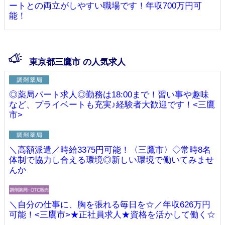
ートとの両立がしやすい職場です！年収700万円可
能！
東京都三鷹市 の人気求人
◎薬局パート求人◎勤務は18:00まで！習い事や趣味
など、プライベートも充実♪経験者大歓迎です！<三鷹
市>
＼高額派遣／時給3375円可能！〈三鷹市〉◇常時8名
体制で協力し合える環境◎新しい環境で働いてみませ
んか
＼自分の仕事に、胸を張れる毎日を☆／年収626万円
可能！<三鷹市>★正社員求人★資格を活かして働く☆