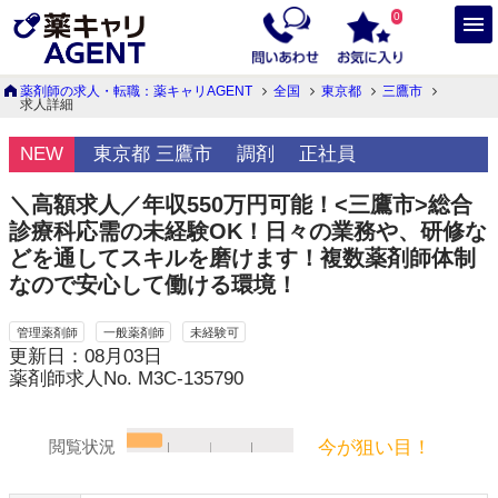
0
薬剤師の求人・転職：薬キャリAGENT
全国
東京都
三鷹市
求人詳細
NEW
東京都 三鷹市
調剤
正社員
＼高額求人／年収550万円可能！<三鷹市>総合
診療科応需の未経験OK！日々の業務や、研修な
どを通してスキルを磨けます！複数薬剤師体制
なので安心して働ける環境！
管理薬剤師
一般薬剤師
未経験可
更新日：08月03日
薬剤師求人No. M3C-135790
今が狙い目！
閲覧状況