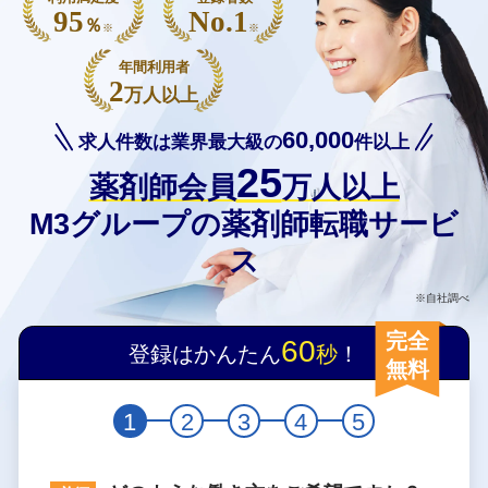
95
No.1
％
※
※
年間利用者
2
万人以上
60,000
求人件数は業界最大級の
件以上
25
薬剤師会員
万人以上
M3グループの薬剤師転職サービ
ス
※自社調べ
完全
60
登録はかんたん
秒
！
無料
1
2
3
4
5