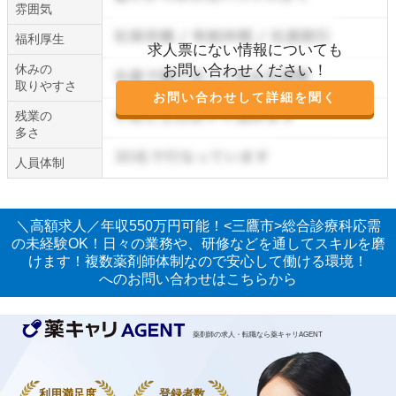
雰囲気
福利厚生
求人票にない情報についても
休みの
お問い合わせください！
取りやすさ
お問い合わせして詳細を聞く
残業の
多さ
人員体制
＼高額求人／年収550万円可能！<三鷹市>総合診療科応需
の未経験OK！日々の業務や、研修などを通してスキルを磨
けます！複数薬剤師体制なので安心して働ける環境！
へのお問い合わせはこちらから
薬剤師の求人・転職なら薬キャリAGENT
利用満足度
登録者数