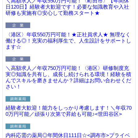
＼高額求人／年収550万円可能！〈町田市〉【年間休
日120日】経験者大歓迎です！必要な知識教育や入社
研修も実施有◎安心して勤務スタート★
〈港区〉年収550万円可能！★正社員求人★ 無理なく
働ける◎！充実の福利厚生で、人生設計をサポートし
ます☆
＼高額求人／年収750万円可能！〈港区〉研修制度充
実◎知識を共有し、成長し続けられる環境！経験を積
んでスキルを磨きませんか？詳細はお問い合わせくだ
さい！
経験者大歓迎！能力をしっかり考慮します！＼年収70
0万円可能／頑張り次第で昇給も可能♪<世田谷区>
内科応需の薬局◎年間休日111日☆<調布市>プライベ