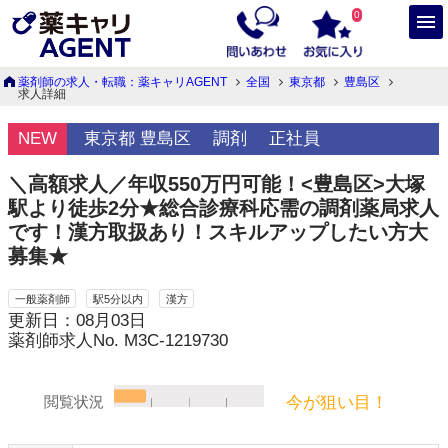
0
薬剤師の求人・転職：薬キャリAGENT
全国
東京都
豊島区
求人詳細
NEW
東京都 豊島区
調剤
正社員
＼高額求人／年収550万円可能！<豊島区>大塚
駅より徒歩2分★総合診療科応需の調剤薬局求人
です！漢方取扱あり！スキルアップしたい方大
募集★
一般薬剤師
駅5分以内
漢方
更新日：08月03日
薬剤師求人No. M3C-1219730
今が狙い目！
閲覧状況