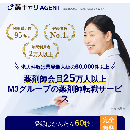
薬剤師の求人・転職なら薬キャリAGENT
利用満足度
登録者数
95
No.1
％
※
※
年間利用者
2
万人以上
60,000
求人件数は業界最大級の
件以上
25
薬剤師会員
万人以上
M3グループの薬剤師転職サービ
ス
※自社調べ
完全
60
登録はかんたん
秒
！
無料