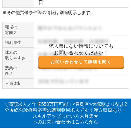
日
※その他労働条件等の情報は別途明示します。
職場の
雰囲気
福利厚生
求人票にない情報についても
休みの
お問い合わせください！
取りやすさ
お問い合わせして詳細を聞く
残業の
多さ
人員体制
＼高額求人／年収550万円可能！<豊島区>大塚駅より徒歩2
分★総合診療科応需の調剤薬局求人です！漢方取扱あり！
スキルアップしたい方大募集★
へのお問い合わせはこちらから