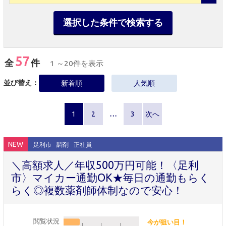
選択した条件で検索する
57
全
件
1 ～20件を表示
並び替え：
新着順
人気順
1
2
…
3
次へ
NEW
足利市
調剤
正社員
＼高額求人／年収500万円可能！〈足利
市〉マイカー通勤OK★毎日の通勤もらく
らく◎複数薬剤師体制なので安心！
閲覧状況
今が狙い目！