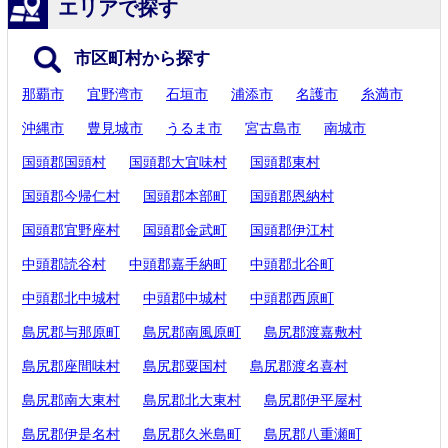
エリアで探す
市区町村から探す
那覇市
宜野湾市
石垣市
浦添市
名護市
糸満市
沖縄市
豊見城市
うるま市
宮古島市
南城市
国頭郡国頭村
国頭郡大宜味村
国頭郡東村
国頭郡今帰仁村
国頭郡本部町
国頭郡恩納村
国頭郡宜野座村
国頭郡金武町
国頭郡伊江村
中頭郡読谷村
中頭郡嘉手納町
中頭郡北谷町
中頭郡北中城村
中頭郡中城村
中頭郡西原町
島尻郡与那原町
島尻郡南風原町
島尻郡渡嘉敷村
島尻郡座間味村
島尻郡粟国村
島尻郡渡名喜村
島尻郡南大東村
島尻郡北大東村
島尻郡伊平屋村
島尻郡伊是名村
島尻郡久米島町
島尻郡八重瀬町