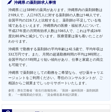
沖縄県 の薬剤師求人事情
沖縄県 には589軒の薬局があります。沖縄県内の薬剤師数は
2109人で、人口10万人に対する薬剤師の人数は148人です。
全国平均の226.7人と比較すると、薬剤師が不足している地
域であるといえます。沖縄県内の医療・福祉求人について、
平成27年度の月間有効求人数は1065人で、これは平成26年
度比80.8%と減少しています。 医療需要は落ち着いたことが
わかります。
沖縄県 で勤務する薬剤師の平均年齢は42.5歳で、平均年収は
532万円です。また、月間の超過勤務時間の平均は9時間と、
全国平均の11時間より短い傾向があり、仕事と家庭との両立
も可能です。
沖縄県 で薬剤師としての勤務をご希望なら、ぜひ薬キャリエ
ージェントをご利用ください。専任のコンサルタントが、ご
相談からご就業までしっかりサポートいたします。
参照：厚生労働省「衛生行政報告例」「医師・歯科医師・薬剤師調
査」「一般職業紹介状況」「賃金構造基本統計調査」