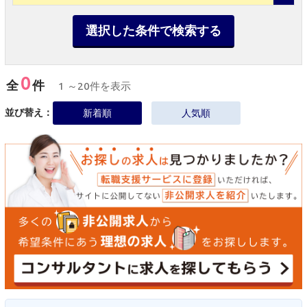
選択した条件で検索する
0
全
件
1 ～20件を表示
並び替え：
新着順
人気順