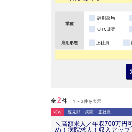
調剤薬局
業種
OTC販売
正社員
雇用形態
2
全
件
1 ～2件を表示
NEW
速見郡
病院
正社員
＼高額求人／年収700万
め！病院求人！収入アップ