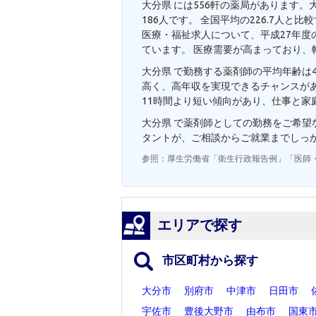
大分県 には556軒の薬局があります。
186人です。 全国平均の226.7人
医療・福祉求人について、平成27年度の
ています。 医療需要が高まっており、
大分県 で勤務する薬剤師の平均年齢は4
高く、高年収を実現できるチャンスが
11時間より短い傾向があり、仕事と家
大分県 で薬剤師としての勤務をご希
タントが、ご相談からご就業までしっ
参照：厚生労働省「衛生行政報告例」「医師
エリアで探す
市区町村から探す
大分市
別府市
中津市
日田市
宇佐市
豊後大野市
由布市
国東