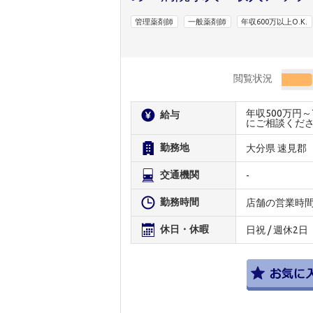
管理薬剤師
一般薬剤師
年収600万以上O.K.
閲覧状況
年収500万円
給与
にご相談くだ
勤務地
大分県 速見郡
交通機関
-
勤務時間
店舗の営業時
休日・休暇
日祝 / 週休2日