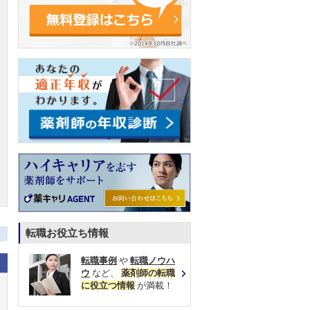
転職お役立ち情報
転職事例
や
転職ノウハ
ウ
など、
薬剤師の転職
に役立つ情報
が満載！