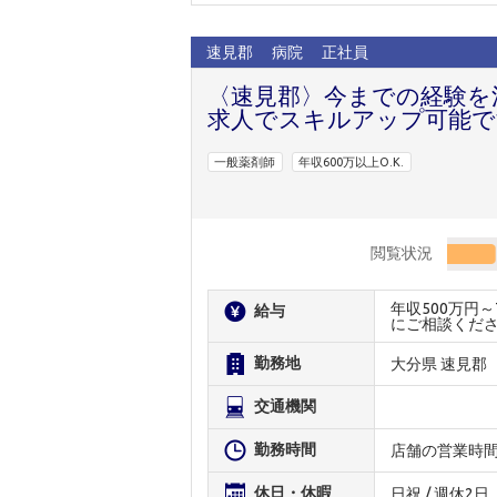
速見郡
病院
正社員
〈速見郡〉今までの経験を
求人でスキルアップ可能で
一般薬剤師
年収600万以上O.K.
閲覧状況
年収500万円
給与
にご相談くだ
勤務地
大分県 速見郡
交通機関
勤務時間
店舗の営業時
休日・休暇
日祝 / 週休2日