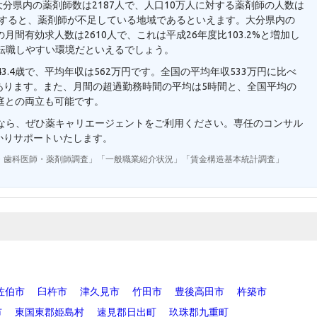
大分県内の薬剤師数は2187人で、人口10万人に対する薬剤師の人数は
と比較すると、薬剤師が不足している地域であるといえます。大分県内の
月間有効求人数は2610人で、これは平成26年度比103.2%と増加し
転職しやすい環境だといえるでしょう。
3.4歳で、平均年収は562万円です。全国の平均年収533万円に比べ
あります。また、月間の超過勤務時間の平均は5時間と、全国平均の
庭との両立も可能です。
望なら、ぜひ薬キャリエージェントをご利用ください。専任のコンサル
かりサポートいたします。
・歯科医師・薬剤師調査」「一般職業紹介状況」「賃金構造基本統計調査」
佐伯市
臼杵市
津久見市
竹田市
豊後高田市
杵築市
市
東国東郡姫島村
速見郡日出町
玖珠郡九重町