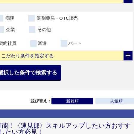
病院
調剤薬局・OTC販売
企業
その他
契約社員
派遣
パート
こだわり条件を指定する
選択した条件で検索する
並び替え：
新着順
人気順
円可能！〈速見郡〉スキルアップしたい方おすす
したい方必見！