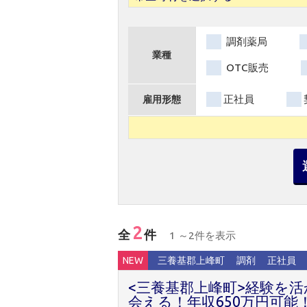
調剤薬局
業種
OTC販売
正社員
雇用形態
2
全
件
1 ～2件を表示
NEW
三養基郡上峰町
調剤
正社員
<三養基郡上峰町>経験を
会える！年収650万円可