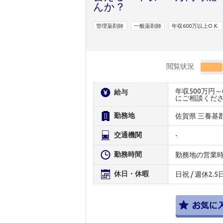
んか？
管理薬剤師
一般薬剤師
年収600万以上O.K.
閲覧状況
年収500万円
給与
にご相談くだ
勤務地
佐賀県 三養基
交通機関
-
勤務時間
勤務地の営業
休日・休暇
日祝 / 週休2.5