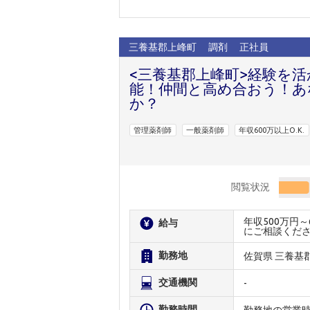
三養基郡上峰町
調剤
正社員
<三養基郡上峰町>経験を活
能！仲間と高め合おう！あ
か？
管理薬剤師
一般薬剤師
年収600万以上O.K.
閲覧状況
年収500万円
給与
にご相談くだ
勤務地
佐賀県 三養基
交通機関
-
勤務時間
勤務地の営業