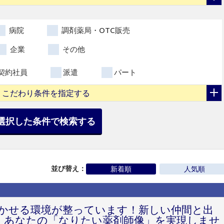
病院
調剤薬局・OTC販売
企業
その他
契約社員
派遣
パート
こだわり条件を指定する
選択した条件で検索する
並び替え：
新着順
人気順
活かせる環境が整っています！新しい仲間と出
能！あなたの「なりたい薬剤師像」を実現しませ