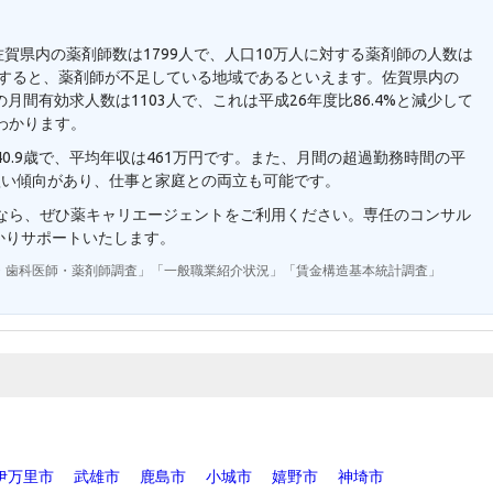
佐賀県内の薬剤師数は1799人で、人口10万人に対する薬剤師の人数は
と比較すると、薬剤師が不足している地域であるといえます。佐賀県内の
月間有効求人数は1103人で、これは平成26年度比86.4%と減少して
わかります。
0.9歳で、平均年収は461万円です。また、月間の超過勤務時間の平
短い傾向があり、仕事と家庭との両立も可能です。
望なら、ぜひ薬キャリエージェントをご利用ください。専任のコンサル
かりサポートいたします。
・歯科医師・薬剤師調査」「一般職業紹介状況」「賃金構造基本統計調査」
伊万里市
武雄市
鹿島市
小城市
嬉野市
神埼市