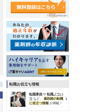
転職お役立ち情報
転職事例
や
転職ノウハ
ウ
など、
薬剤師の転職
に役立つ情報
が満載！