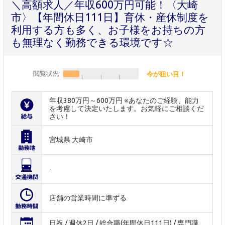
＼高額求人／年収600万円可能！〈大崎
市〉【年間休日111日】育休・産休制度を
利用する方も多く、お子様をお持ちの方
も無理なく勤務できる環境です☆
閲覧状況
今が狙い目！
年収380万円～600万円 ※あなたのご経験、能力
を考慮して決定いたします。お気軽にご相談くだ
さい！
宮城県 大崎市
-
店舗の営業時間に準ずる
日祝 / 週休2日 / 総合職(年間休日111日) / 専門職