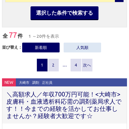
選択した条件で検索する
77
全
件
1 ～20件を表示
並び替え：
新着順
人気順
1
2
…
4
次へ
NEW
大崎市
調剤
正社員
＼高額求人／年収700万円可能！<大崎市>
皮膚科・血液透析科応需の調剤薬局求人で
す！！今までの経験を活かしてお仕事し
ませんか？経験者大歓迎です☆