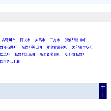
吉野川市
阿波市
美馬市
三好市
勝浦郡勝浦町
西郡石井町
名西郡神山町
那賀郡那賀町
海部郡牟岐町
松茂町
板野郡北島町
板野郡藍住町
板野郡板野町
郡東みよし町