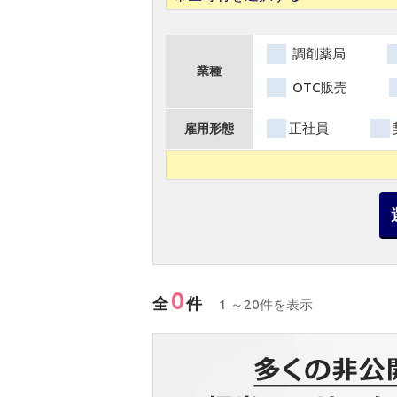
調剤薬局
業種
OTC販売
正社員
雇用形態
0
全
件
1 ～20件を表示