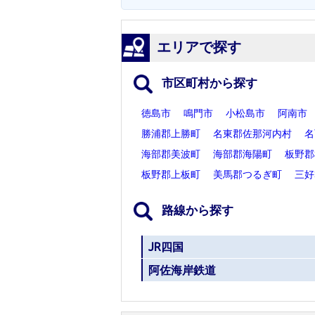
エリアで探す
市区町村から探す
徳島市
鳴門市
小松島市
阿南市
勝浦郡上勝町
名東郡佐那河内村
名
海部郡美波町
海部郡海陽町
板野郡
板野郡上板町
美馬郡つるぎ町
三好
路線から探す
JR四国
阿佐海岸鉄道