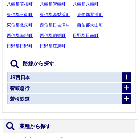
八頭郡若桜町
八頭郡智頭町
八頭郡八頭町
東伯郡三朝町
東伯郡湯梨浜町
東伯郡琴浦町
東伯郡北栄町
西伯郡日吉津村
西伯郡大山町
西伯郡南部町
西伯郡伯耆町
日野郡日南町
日野郡日野町
日野郡江府町
路線から探す
JR西日本
智頭急行
若桜鉄道
業種から探す