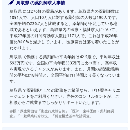
鳥取県 の薬剤師求人事情
鳥取県 には276軒の薬局があります。鳥取県内の薬剤師数は
1091人で、人口10万人に対する薬剤師の人数は190人です。
全国平均の226.7人と比較すると、薬剤師が不足している地
域であるといえます。鳥取県内の医療・福祉求人について、
平成27年度の月間有効求人数は1171人で、これは平成26年
度比94.0%と減少しています。 医療需要は落ち着いたことが
わかります。
鳥取県 で勤務する薬剤師の平均年齢は42.5歳で、平均年収は
592万円です。全国の平均年収533万円に比べ高く、高年収
を実現できるチャンスがあります。また、月間の超過勤務時
間の平均は18時間と、全国平均の11時間より長くなっていま
す。
鳥取県 で薬剤師としての勤務をご希望なら、ぜひ薬キャリエ
ージェントをご利用ください。専任のコンサルタントが、ご
相談からご就業までしっかりサポートいたします。
参照：厚生労働省「衛生行政報告例」「医師・歯科医師・薬剤師調
査」「一般職業紹介状況」「賃金構造基本統計調査」