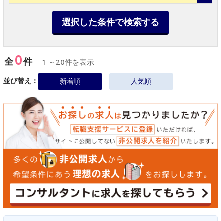
選択した条件で検索する
0
全
件
1 ～20件を表示
並び替え：
新着順
人気順