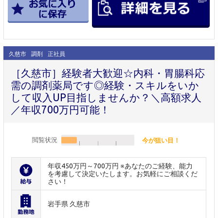
久慈市
調剤
正社員
［久慈市］経験者大歓迎☆内科・胃腸科応
需の調剤薬局です◎経験・スキルをいか
して収入UP目指しませんか？＼高額求人
／年収700万円可能！
閲覧状況
今が狙い目！
年収450万円～700万円 ※あなたのご経験、能力
を考慮して決定いたします。お気軽にご相談くだ
さい！
岩手県 久慈市