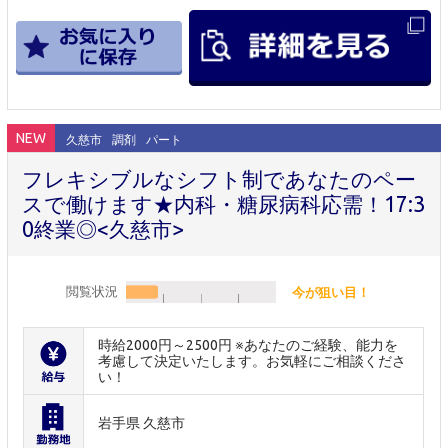
NEW
久慈市
調剤
パート
フレキシブルなシフト制であなたのペー
スで働けます★内科・糖尿病科応需！17:3
0終業◎<久慈市>
閲覧状況
今が狙い目！
時給2000円～2500円 ※あなたのご経験、能力を
考慮して決定いたします。お気軽にご相談くださ
い！
岩手県 久慈市