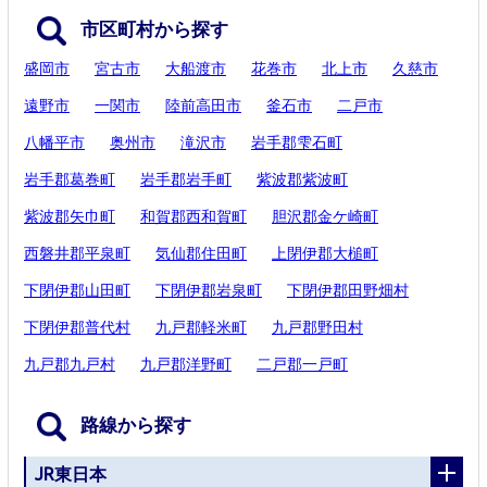
市区町村から探す
盛岡市
宮古市
大船渡市
花巻市
北上市
久慈市
遠野市
一関市
陸前高田市
釜石市
二戸市
八幡平市
奥州市
滝沢市
岩手郡雫石町
岩手郡葛巻町
岩手郡岩手町
紫波郡紫波町
紫波郡矢巾町
和賀郡西和賀町
胆沢郡金ケ崎町
西磐井郡平泉町
気仙郡住田町
上閉伊郡大槌町
下閉伊郡山田町
下閉伊郡岩泉町
下閉伊郡田野畑村
下閉伊郡普代村
九戸郡軽米町
九戸郡野田村
九戸郡九戸村
九戸郡洋野町
二戸郡一戸町
路線から探す
JR東日本