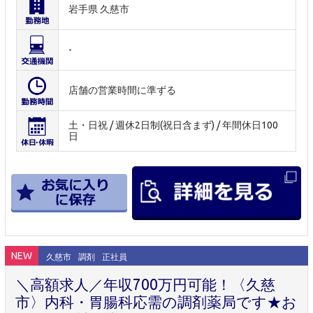
岩手県 久慈市
-
店舗の営業時間に準ずる
土・日祝 / 週休2日制(祝日含まず) / 年間休日100
日
NEW
久慈市
調剤
正社員
＼高額求人／年収700万円可能！〈久慈
市〉内科・胃腸科応需の調剤薬局です★お