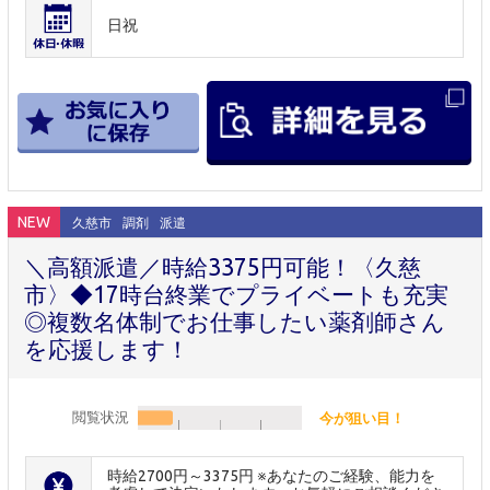
日祝
NEW
久慈市
調剤
派遣
＼高額派遣／時給3375円可能！〈久慈
市〉◆17時台終業でプライベートも充実
◎複数名体制でお仕事したい薬剤師さん
を応援します！
閲覧状況
今が狙い目！
時給2700円～3375円 ※あなたのご経験、能力を