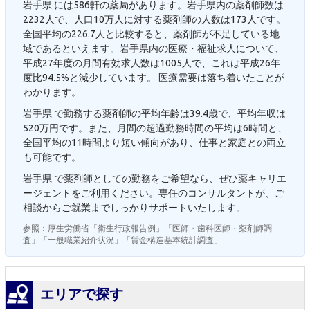
岩手県 には586軒の薬局があります。岩手県内の薬剤師数は
2232人で、人口10万人に対する薬剤師の人数は173人です。
全国平均の226.7人と比較すると、薬剤師が不足している地
域であるといえます。岩手県内の医療・福祉求人について、
平成27年度の月間有効求人数は1005人で、これは平成26年
度比94.5%と減少しています。 医療需要は落ち着いたことが
わかります。
岩手県 で勤務する薬剤師の平均年齢は39.4歳で、平均年収は
520万円です。また、月間の超過勤務時間の平均は6時間と、
全国平均の11時間より短い傾向があり、仕事と家庭との両立
も可能です。
岩手県 で薬剤師としての勤務をご希望なら、ぜひ薬キャリエ
ージェントをご利用ください。専任のコンサルタントが、ご
相談からご就業までしっかりサポートいたします。
参照：厚生労働省「衛生行政報告例」「医師・歯科医師・薬剤師調
査」「一般職業紹介状況」「賃金構造基本統計調査」
エリアで探す