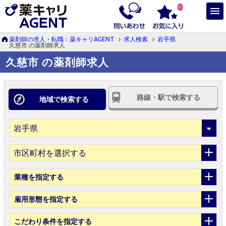
0
薬剤師の求人・転職：薬キャリAGENT
求人検索
岩手県
久慈市 の薬剤師求人
久慈市 の薬剤師求人
路線・駅で検索する
地域で検索する
市区町村を選択する
業種
を指定する
雇用形態
を指定する
こだわり条件
を指定する