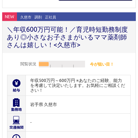
NEW
久慈市
調剤
正社員
＼年収600万円可能！／育児時短勤務制度
あり◎小さなお子さまがいるママ薬剤師
さんは嬉しい！<久慈市>
閲覧状況
今が狙い目！
年収500万円～600万円 ※あなたのご経験、能力
を考慮して決定いたします。お気軽にご相談くだ
さい！
岩手県 久慈市
-