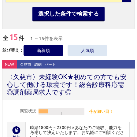
選択した条件で検索する
15
全
件
1 ～15件を表示
並び替え：
新着順
人気順
NEW
久慈市
調剤
パート
〈久慈市〉未経験OK★初めての方でも安
心して働ける環境です！総合診療科応需
◎調剤薬局求人です◎
閲覧状況
今が狙い目！
時給1800円～2300円 ※あなたのご経験、能力を
考慮して決定いたします。お気軽にご相談くださ