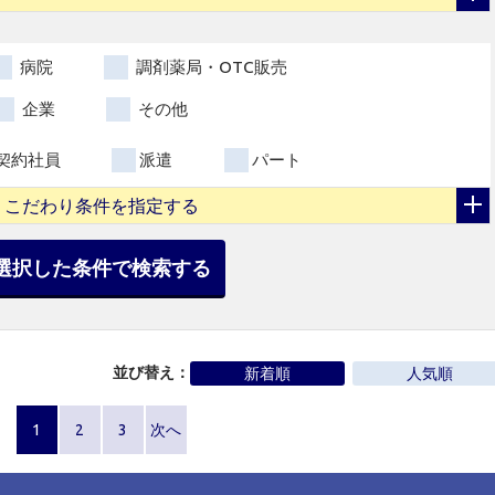
病院
調剤薬局・OTC販売
企業
その他
契約社員
派遣
パート
こだわり条件を指定する
選択した条件で検索する
並び替え：
新着順
人気順
1
2
3
次へ