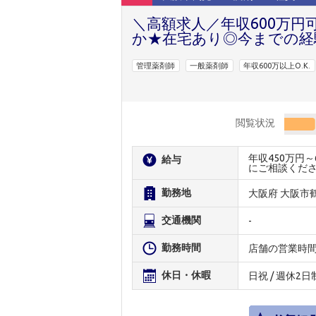
＼高額求人／年収600万
か★在宅あり◎今までの経
管理薬剤師
一般薬剤師
年収600万以上O.K.
閲覧状況
年収450万円
給与
にご相談くだ
勤務地
大阪府 大阪市
交通機関
-
勤務時間
店舗の営業時
休日・休暇
日祝 / 週休2日