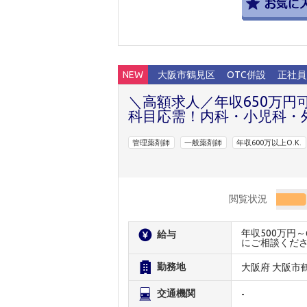
NEW
大阪市鶴見区
OTC併設
正社員
＼高額求人／年収650万円
科目応需！内科・小児科・
管理薬剤師
一般薬剤師
年収600万以上O.K.
閲覧状況
年収500万円
給与
にご相談くだ
勤務地
大阪府 大阪市
交通機関
-