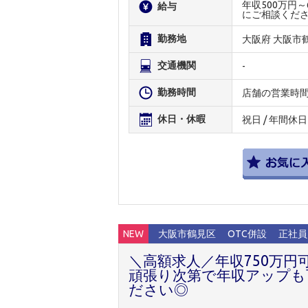
年収500万円
給与
にご相談くだ
勤務地
大阪府 大阪市
交通機関
-
勤務時間
店舗の営業時
休日・休暇
祝日 / 年間休日
NEW
大阪市鶴見区
OTC併設
正社員
＼高額求人／年収750万
頑張り次第で年収アップも
ださい◎