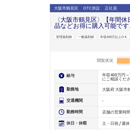
大阪市鶴見区
OTC併設
正社員
〈大阪市鶴見区〉【年間休
品などお得に購入可能です♪
管理薬剤師
一般薬剤師
年収600万以上O.K.
閲覧状況
年収400万円
給与
にご相談くだ
勤務地
大阪府 大阪市
交通機関
-
勤務時間
店舗の営業時
休日・休暇
土・日祝 / 週休