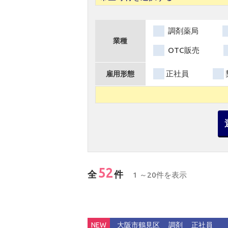
調剤薬局
業種
OTC販売
正社員
雇用形態
52
全
件
1 ～20件を表示
NEW
大阪市鶴見区
調剤
正社員