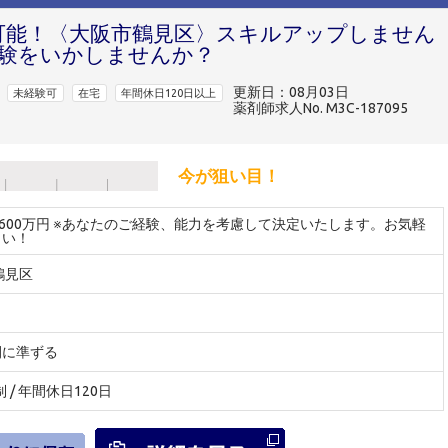
円可能！〈大阪市鶴見区〉スキルアップしません
験をいかしませんか？
更新日：08月03日
未経験可
在宅
年間休日120日以上
薬剤師求人No. M3C-187095
今が狙い目！
～600万円 ※あなたのご経験、能力を考慮して決定いたします。お気軽
さい！
鶴見区
間に準ずる
制 / 年間休日120日