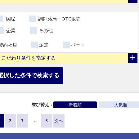
病院
調剤薬局・OTC販売
企業
その他
契約社員
派遣
パート
こだわり条件を指定する
選択した条件で検索する
並び替え：
新着順
人気順
2
3
…
5
次へ