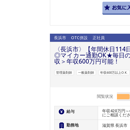
長浜市
OTC併設
正社員
〈長浜市〉【年間休日11
◎マイカー通勤OK★毎日
収＞年収600万円可能！
管理薬剤師
一般薬剤師
年収600万以上O.K.
閲覧状況
年収420万円
給与
にご相談くだ
勤務地
滋賀県 長浜市