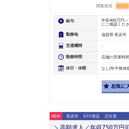
閲覧状況
年収400万円
給与
にご相談くだ
勤務地
滋賀県 長浜市
交通機関
-
勤務時間
店舗の営業時
休日・休暇
なし(年中無休)(
NEW
長浜市
OTC併設
正社員
＼高額求人／年収750万