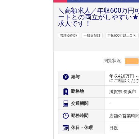
＼高額求人／年収600万円
ートとの両立がしやすい★
求人です！
管理薬剤師
一般薬剤師
年収600万以上O.K.
閲覧状況
年収420万円
給与
にご相談くだ
勤務地
滋賀県 長浜市
交通機関
-
勤務時間
店舗の営業時
休日・休暇
日祝