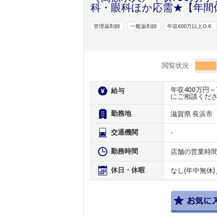
科・眼科ほか応需★【年間休
管理薬剤師
一般薬剤師
年収600万以上O.K.
閲覧状況
年収400万円
給与
にご相談くだ
勤務地
滋賀県 長浜市
交通機関
-
勤務時間
店舗の営業時
休日・休暇
なし(年中無休) 