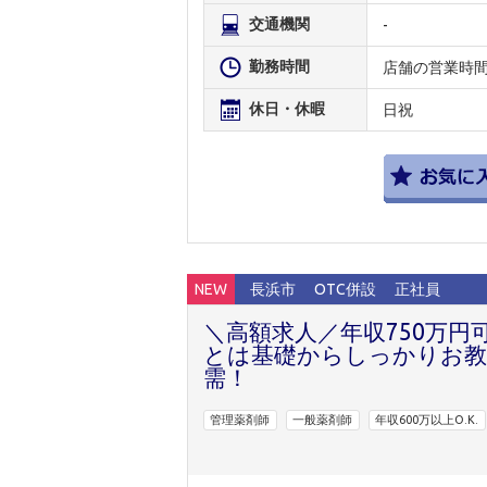
交通機関
-
勤務時間
店舗の営業時
休日・休暇
日祝
NEW
長浜市
OTC併設
正社員
＼高額求人／年収750万円
とは基礎からしっかりお教
需！
管理薬剤師
一般薬剤師
年収600万以上O.K.