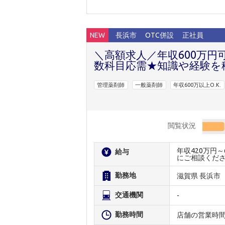
NEW
長浜市
OTC併設
正社員
＼高額求人／年収600万円
数科目応需★知識や経験を
管理薬剤師
一般薬剤師
年収600万以上O.K.
閲覧状況
年収420万円
給与
にご相談くだ
勤務地
滋賀県 長浜市
交通機関
-
勤務時間
店舗の営業時