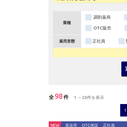
調剤薬局
業種
OTC販売
正社員
雇用形態
98
全
件
1 ～20件を表示
1
NEW
長浜市
OTC併設
正社員