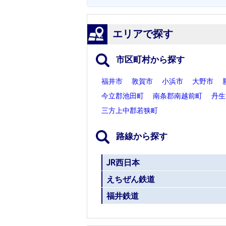
エリアで探す
市区町村から探す
福井市
敦賀市
小浜市
大野市
今立郡池田町
南条郡南越前町
丹生
三方上中郡若狭町
路線から探す
JR西日本
えちぜん鉄道
福井鉄道