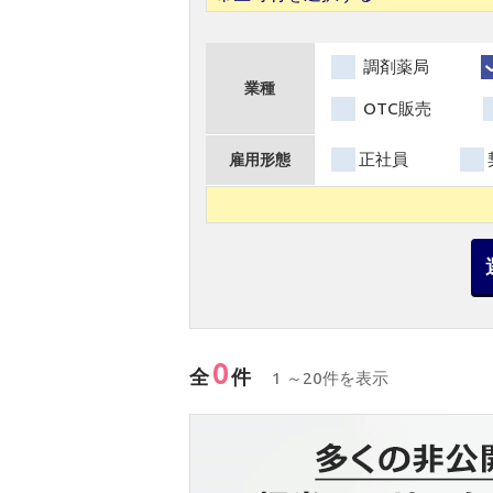
調剤薬局
業種
OTC販売
正社員
雇用形態
0
全
件
1 ～20件を表示