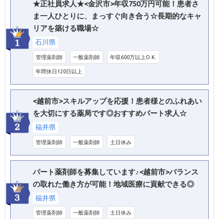
★正社員求人★<金沢市>年収750万円可能！患者さ
ま一人ひとりに、まっすぐ向き合う☆長期的なキャ
リアを築ける職場☆
石川県
管理薬剤師
一般薬剤師
年収600万以上O.K.
年間休日120日以上
<越前市>スキルアップを応援！患者様とのふれあい
を大切にする薬局です◎おすすめパート求人☆
福井県
管理薬剤師
一般薬剤師
土日休み
パート薬剤師を募集しています♪<越前市>バランス
の取れた働き方が可能！地域医療に貢献できる◎
福井県
管理薬剤師
一般薬剤師
土日休み