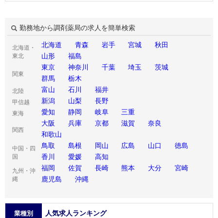
勤務地から調剤薬局の求人を簡単検索
北海道
青森
岩手
宮城
秋田
北海道・
山形
福島
東北
東京
神奈川
千葉
埼玉
茨城
関東
群馬
栃木
富山
石川
福井
北陸
新潟
山梨
長野
甲信越
愛知
静岡
岐阜
三重
東海
大阪
兵庫
京都
滋賀
奈良
関西
和歌山
鳥取
島根
岡山
広島
山口
徳島
中国・四
香川
愛媛
高知
国
福岡
佐賀
長崎
熊本
大分
宮崎
九州・沖
鹿児島
沖縄
縄
人気求人ランキング
業種別