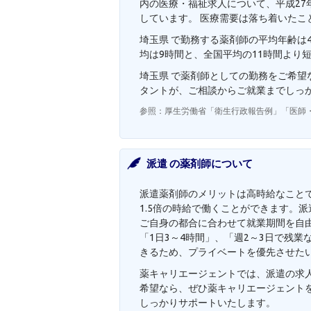
内の医療・福祉求人について、平成27年
しています。 医療需要は落ち着いたこ
埼玉県 で勤務する薬剤師の平均年齢は4
均は9時間と、全国平均の11時間より
埼玉県 で薬剤師としての勤務をご希
タントが、ご相談からご就業までしっ
参照：厚生労働省「衛生行政報告例」「医師
派遣 の薬剤師について
派遣薬剤師のメリットは高時給なことです
1.5倍の時給で働くことができます。
ご自身の都合に合わせて就業期間を自
「1日3～4時間」、「週2～3日で残
きるため、プライベートを優先させた
薬キャリエージェントでは、派遣の求人
希望なら、ぜひ薬キャリエージェント
しっかりサポートいたします。