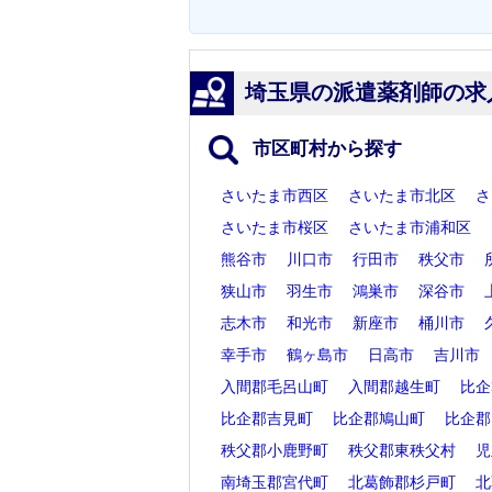
埼玉県の派遣薬剤師の求
市区町村から探す
さいたま市西区
さいたま市北区
さ
さいたま市桜区
さいたま市浦和区
熊谷市
川口市
行田市
秩父市
狭山市
羽生市
鴻巣市
深谷市
志木市
和光市
新座市
桶川市
幸手市
鶴ヶ島市
日高市
吉川市
入間郡毛呂山町
入間郡越生町
比企
比企郡吉見町
比企郡鳩山町
比企郡
秩父郡小鹿野町
秩父郡東秩父村
児
南埼玉郡宮代町
北葛飾郡杉戸町
北