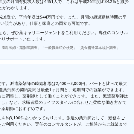
度の月間有効求人数は4451人で、これは平成26年度比84.2%と減少
とがわかります。
2.6歳で、平均年収は544万円です。また、月間の超過勤務時間の平
短い傾向があり、仕事と家庭との両立も可能です。
望なら、ぜひ薬キャリエージェントをご利用ください。専任のコンサル
かりサポートいたします。
・歯科医師・薬剤師調査」「一般職業紹介状況」「賃金構造基本統計調査」
。派遣薬剤師の時給相場は2,400～3,000円。パートと比べて最大
派遣薬剤師の契約期間は最低1ヶ月間と、短期間での就業ができます。
由に調整し、薬剤師として働くことができます。 また、派遣薬剤師は
業なし」など、求職者様のライフスタイルに合わせた柔軟な働き方がで
い薬剤師におすすめです。
を約3,100件あつかっております。派遣の薬剤師として、勤務をご
をご利用ください。専任のコンサルタントが、ご相談からご就業まで