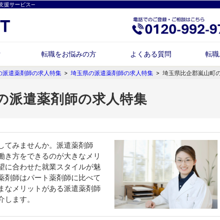
支援サービス―
索
転職をお悩みの方
よくある質問
転職
の派遣薬剤師の求人特集
>
埼玉県の派遣薬剤師の求人特集
>
埼玉県比企郡嵐山町
 の派遣薬剤師の求人特集
してみませんか。派遣薬剤師
働き方をできるのが大きなメリ
望に合わせた就業スタイルが魅
薬剤師はパート薬剤師に比べて
まなメリットがある派遣薬剤師
介します。