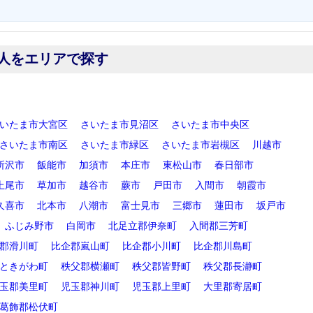
人をエリアで探す
いたま市大宮区
さいたま市見沼区
さいたま市中央区
さいたま市南区
さいたま市緑区
さいたま市岩槻区
川越市
所沢市
飯能市
加須市
本庄市
東松山市
春日部市
上尾市
草加市
越谷市
蕨市
戸田市
入間市
朝霞市
久喜市
北本市
八潮市
富士見市
三郷市
蓮田市
坂戸市
ふじみ野市
白岡市
北足立郡伊奈町
入間郡三芳町
郡滑川町
比企郡嵐山町
比企郡小川町
比企郡川島町
ときがわ町
秩父郡横瀬町
秩父郡皆野町
秩父郡長瀞町
玉郡美里町
児玉郡神川町
児玉郡上里町
大里郡寄居町
葛飾郡松伏町