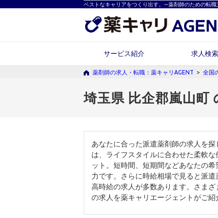
ベストなキャリアをつくり出す。―薬剤師のための転職
サービス紹介
求人検
薬剤師の求人・転職：薬キャリAGENT
>
全国
埼玉県 比企郡嵐山町
あなたに合った派遣薬剤師の求人を探
は、ライフスタイルに合わせた柔軟な
ット。短時間、短期間などあなたの希
力です。さらに時給相場で見ると派遣
高時給の求人が多数あります。さまざ
の求人を薬キャリエージェントがご紹