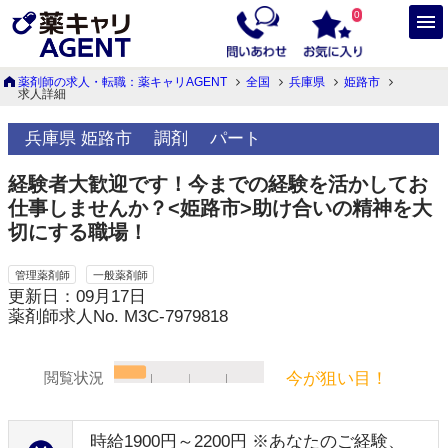
0
薬剤師の求人・転職：薬キャリAGENT
全国
兵庫県
姫路市
求人詳細
兵庫県 姫路市
調剤
パート
経験者大歓迎です！今までの経験を活かしてお
仕事しませんか？<姫路市>助け合いの精神を大
切にする職場！
管理薬剤師
一般薬剤師
更新日：09月17日
薬剤師求人No. M3C-7979818
今が狙い目！
閲覧状況
時給1900円～2200円 ※あなたのご経験、