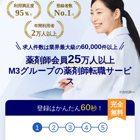
利用満足度
登録者数
95
No.1
％
※
※
年間利用者
2
万人以上
60,000
求人件数は業界最大級の
件以上
25
薬剤師会員
万人以上
M3グループの薬剤師転職サービ
ス
※自社調べ
完全
60
登録はかんたん
秒
！
無料
1
2
3
4
5