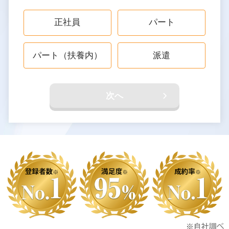
正社員
パート
パート（扶養内）
派遣
次へ