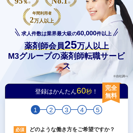
95
No.1
％
※
※
年間利用者
2
万人以上
60,000
求人件数は業界最大級の
件以上
25
薬剤師会員
万人以上
M3グループの薬剤師転職サービ
ス
※自社調べ
完全
60
登録はかんたん
秒
！
無料
1
2
3
4
5
どのような働き方をご希望ですか？