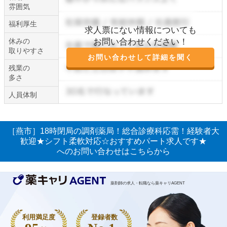
雰囲気
福利厚生
求人票にない情報についても
休みの
お問い合わせください！
取りやすさ
お問い合わせして詳細を聞く
残業の
多さ
人員体制
［燕市］18時閉局の調剤薬局！総合診療科応需！経験者大
歓迎★シフト柔軟対応☆おすすめパート求人です★
へのお問い合わせはこちらから
薬剤師の求人・転職なら薬キャリAGENT
利用満足度
登録者数