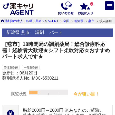
0
薬剤師の求人・転職：薬キャリAGENT
全国
新潟県
燕市
求人詳細
新潟県 燕市
調剤
パート
［燕市］18時閉局の調剤薬局！総合診療科応
需！経験者大歓迎★シフト柔軟対応☆おすすめ
パート求人です★
管理薬剤師
一般薬剤師
更新日：06月20日
薬剤師求人No. M3C-6530211
今が狙い目！
閲覧状況
時給2000円～2800円 ※あなたのご経験、