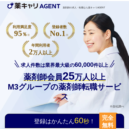
薬剤師の求人・転職なら薬キャリAGENT
利用満足度
登録者数
95
No.1
％
※
※
年間利用者
2
万人以上
60,000
求人件数は業界最大級の
件以上
25
薬剤師会員
万人以上
M3グループの薬剤師転職サービ
ス
※自社調べ
完全
60
登録はかんたん
秒
！
無料