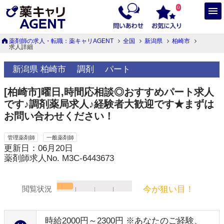
0
薬剤師の求人・転職：薬キャリAGENT
全国
新潟県
柏崎市
求人詳細
新潟県 柏崎市
調剤
パート
[柏崎市]曜日,時間応相談◎おすすめパート求人
です♪調剤薬局求人♪経験者大歓迎です★まずは
お問い合わせください！
管理薬剤師
一般薬剤師
更新日：06月20日
薬剤師求人No. M3C-6443673
今が狙い目！
閲覧状況
時給2000円～2300円 ※あなたのご経験、