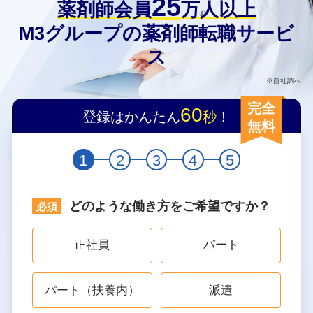
25
薬剤師会員
万人以上
M3グループの薬剤師転職サービ
ス
※自社調べ
完全
60
登録はかんたん
秒
！
無料
1
2
3
4
5
どのような働き方をご希望ですか？
正社員
パート
パート（扶養内）
派遣