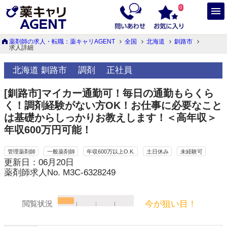
0
薬剤師の求人・転職：薬キャリAGENT
全国
北海道
釧路市
求人詳細
北海道 釧路市
調剤
正社員
[釧路市]マイカー通勤可！毎日の通勤もらくら
く！調剤経験がない方OK！お仕事に必要なこと
は基礎からしっかりお教えします！＜高年収＞
年収600万円可能！
管理薬剤師
一般薬剤師
年収600万以上O.K.
土日休み
未経験可
更新日：06月20日
薬剤師求人No. M3C-6328249
今が狙い目！
閲覧状況