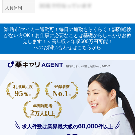
人員体制
[釧路市]マイカー通勤可！毎日の通勤もらくらく！調剤経験
がない方OK！お仕事に必要なことは基礎からしっかりお教
えします！＜高年収＞年収600万円可能！
へのお問い合わせはこちらから
薬剤師の求人・転職なら薬キャリAGENT
利用満足度
登録者数
95
No.1
％
※
※
年間利用者
2
万人以上
60,000
求人件数は業界最大級の
件以上