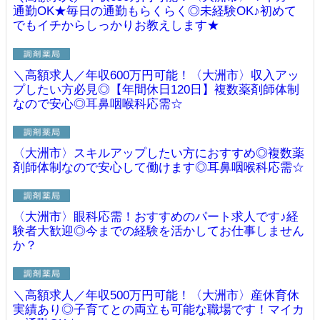
通勤OK★毎日の通勤もらくらく◎未経験OK♪初めて
でもイチからしっかりお教えします★
＼高額求人／年収600万円可能！〈大洲市〉収入アッ
プしたい方必見◎【年間休日120日】複数薬剤師体制
なので安心◎耳鼻咽喉科応需☆
〈大洲市〉スキルアップしたい方におすすめ◎複数薬
剤師体制なので安心して働けます◎耳鼻咽喉科応需☆
〈大洲市〉眼科応需！おすすめのパート求人です♪経
験者大歓迎◎今までの経験を活かしてお仕事しません
か？
＼高額求人／年収500万円可能！〈大洲市〉産休育休
実績あり◎子育てとの両立も可能な職場です！マイカ