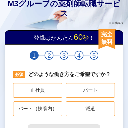
M3グループの薬剤師転職サービ
ス
※自社調べ
完全
60
登録はかんたん
秒
！
無料
1
2
3
4
5
どのような働き方をご希望ですか？
正社員
パート
パート（扶養内）
派遣