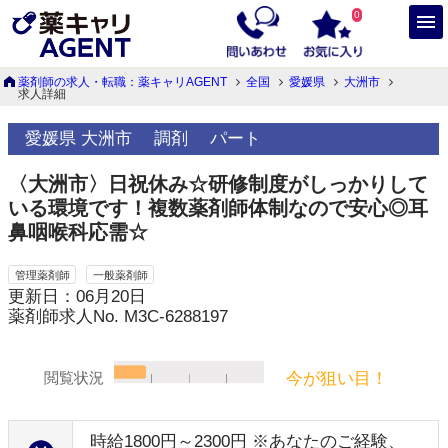
0
薬剤師の求人・転職：薬キャリAGENT
全国
愛媛県
大洲市
求人詳細
愛媛県 大洲市
調剤
パート
〈大洲市〉日祝休み☆研修制度がしっかりして
いる環境です！複数薬剤師体制なので安心◎耳
鼻咽喉科応需☆
管理薬剤師
一般薬剤師
更新日：06月20日
薬剤師求人No. M3C-6288197
今が狙い目！
閲覧状況
時給1800円～2300円 ※あなたのご経験、