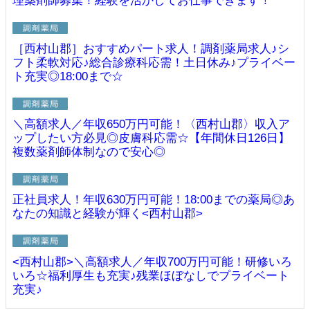
理薬剤師募集！経験を活かしてお仕事できます！
［西村山郡］おすすめパート求人！調剤薬局求人♪シ
フト柔軟対応♪総合診療科応需！土日休み♪プライベー
ト充実◎18:00まで☆
＼高額求人／年収650万円可能！〈西村山郡〉収入ア
ップしたい方必見◎皮膚科応需☆【年間休日126日】
複数薬剤師体制なので安心◎
正社員求人！年収630万円可能！18:00までの薬局◎あ
なたの知識と経験が輝く<西村山郡>
<西村山郡>＼高額求人／年収700万円可能！研修いろ
いろ☆福利厚生も充実♪残業ほぼなしでプライベート
充実♪