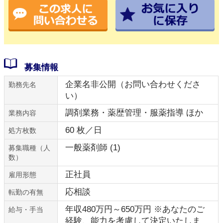
募集情報
企業名非公開（お問い合わせくださ
勤務先名
い）
調剤業務・薬歴管理・服薬指導 ほか
業務内容
60 枚／日
処方枚数
一般薬剤師 (1)
募集職種（人
数）
正社員
雇用形態
応相談
転勤の有無
年収480万円～650万円 ※あなたのご
給与・手当
経験、能力を考慮して決定いたしま