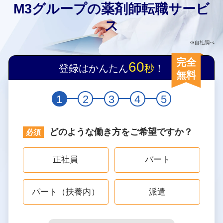
M3グループの薬剤師転職サービ
ス
※自社調べ
完全
60
登録はかんたん
秒
！
無料
1
2
3
4
5
どのような働き方をご希望ですか？
正社員
パート
パート（扶養内）
派遣