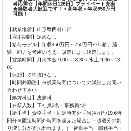
科応需☆【年間休日126日】プライベート充実
★経験者大歓迎です！＜高年収＞年収650万円
可能！
【就業場所】山形県西村山郡
【雇用期間】定めなし
【給与モデル】年収450万円～750万円※年齢、経
験、能力を考慮のうえ、規定により決定します。
【営業時間】月火木金 9:00～18:30 / 水土 9:00～13:
00
【休憩】※中抜けなし
【時間外勤務】※残業時間についての詳細はお問い
合わせ下さい
【処方科目】皮膚科
【在籍人数】正社員3名・事務員4名
【諸手当】資格手当・固定時間外手当(4万円/19.6時
間分※固定時間外時間を超えた場合は・超過分の割
り増し分が支払われます。)・皆勤手当・職務手当・