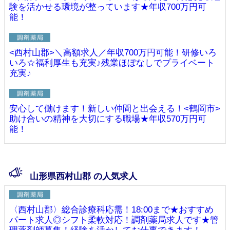
験を活かせる環境が整っています★年収700万円可
能！
<西村山郡>＼高額求人／年収700万円可能！研修いろ
いろ☆福利厚生も充実♪残業ほぼなしでプライベート
充実♪
安心して働けます！新しい仲間と出会える！<鶴岡市>
助け合いの精神を大切にする職場★年収570万円可
能！
山形県西村山郡 の人気求人
〈西村山郡〉総合診療科応需！18:00まで★おすすめ
パート求人◎シフト柔軟対応！調剤薬局求人です★管