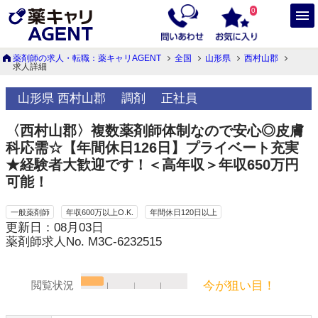
0
薬剤師の求人・転職：薬キャリAGENT
全国
山形県
西村山郡
求人詳細
山形県 西村山郡
調剤
正社員
〈西村山郡〉複数薬剤師体制なので安心◎皮膚
科応需☆【年間休日126日】プライベート充実
★経験者大歓迎です！＜高年収＞年収650万円
可能！
一般薬剤師
年収600万以上O.K.
年間休日120日以上
更新日：08月03日
薬剤師求人No. M3C-6232515
今が狙い目！
閲覧状況