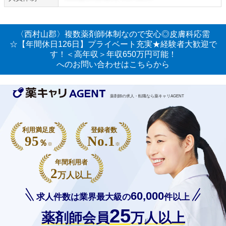
〈西村山郡〉複数薬剤師体制なので安心◎皮膚科応需
☆【年間休日126日】プライベート充実★経験者大歓迎で
す！＜高年収＞年収650万円可能！
へのお問い合わせはこちらから
薬剤師の求人・転職なら薬キャリAGENT
利用満足度
登録者数
95
No.1
％
※
※
年間利用者
2
万人以上
60,000
求人件数は業界最大級の
件以上
25
薬剤師会員
万人以上