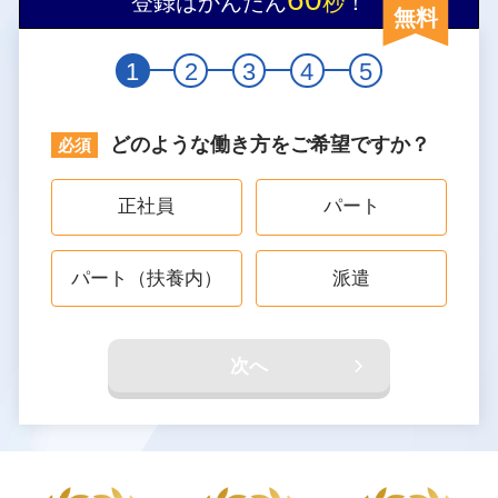
登録はかんたん
秒
！
無料
1
2
3
4
5
どのような働き方をご希望ですか？
正社員
パート
パート（扶養内）
派遣
次へ