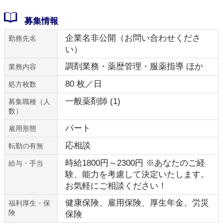
募集情報
企業名非公開（お問い合わせくださ
勤務先名
い）
調剤業務・薬歴管理・服薬指導 ほか
業務内容
80 枚／日
処方枚数
一般薬剤師 (1)
募集職種（人
数）
パート
雇用形態
応相談
転勤の有無
時給1800円～2300円 ※あなたのご経
給与・手当
験、能力を考慮して決定いたします。
お気軽にご相談ください！
健康保険、雇用保険、厚生年金、労災
福利厚生・保
険
保険