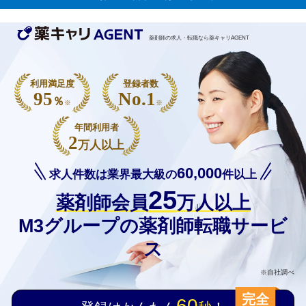
薬剤師の求人・転職なら薬キャリAGENT
利用満足度
登録者数
95
No.1
％
※
※
年間利用者
2
万人以上
60,000
求人件数は業界最大級の
件以上
25
薬剤師会員
万人以上
M3グループの薬剤師転職サービ
ス
※自社調べ
完全
60