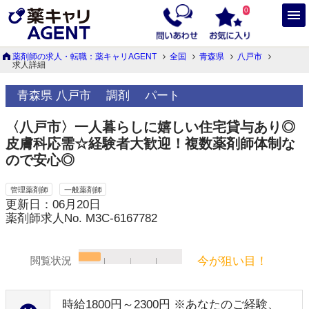
0
薬剤師の求人・転職：薬キャリAGENT
全国
青森県
八戸市
求人詳細
青森県 八戸市
調剤
パート
〈八戸市〉一人暮らしに嬉しい住宅貸与あり◎
皮膚科応需☆経験者大歓迎！複数薬剤師体制な
ので安心◎
管理薬剤師
一般薬剤師
更新日：06月20日
薬剤師求人No. M3C-6167782
今が狙い目！
閲覧状況
時給1800円～2300円 ※あなたのご経験、