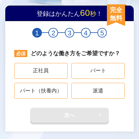
完全
60
登録はかんたん
秒
！
無料
1
2
3
4
5
どのような働き方をご希望ですか？
正社員
パート
パート（扶養内）
派遣
次へ