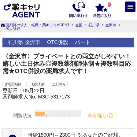
0
薬剤師の求人・転職：薬キャリAGENT
全国
石川県
金沢市
求人詳細
石川県 金沢市
OTC併設
パート
〈金沢市〉プライベートとの両立がしやすい！
嬉しい土日休み◎複数薬剤師体制★複数科目応
需★OTC併設の薬局求人です！
管理薬剤師
一般薬剤師
土日休み
更新日：05月22日
薬剤師求人No. M3C-5317173
今が狙い目！
閲覧状況
時給1800円～2300円 ※あなたのご経験、