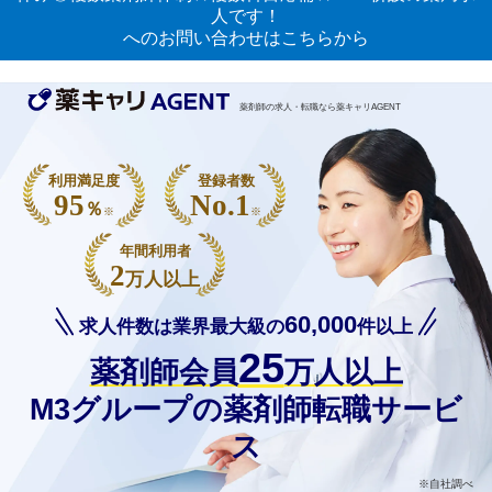
人です！
へのお問い合わせはこちらから
薬剤師の求人・転職なら薬キャリAGENT
利用満足度
登録者数
95
No.1
％
※
※
年間利用者
2
万人以上
60,000
求人件数は業界最大級の
件以上
25
薬剤師会員
万人以上
M3グループの薬剤師転職サービ
ス
※自社調べ