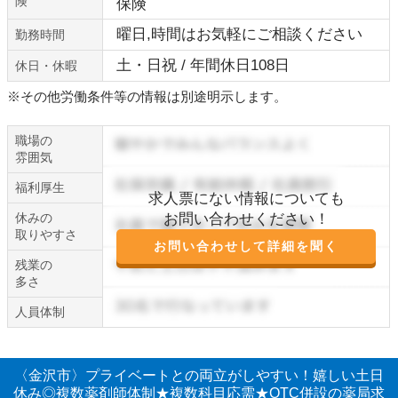
険
保険
曜日,時間はお気軽にご相談ください
勤務時間
土・日祝 / 年間休日108日
休日・休暇
※その他労働条件等の情報は別途明示します。
職場の
雰囲気
福利厚生
求人票にない情報についても
休みの
お問い合わせください！
取りやすさ
お問い合わせして詳細を聞く
残業の
多さ
人員体制
〈金沢市〉プライベートとの両立がしやすい！嬉しい土日
休み◎複数薬剤師体制★複数科目応需★OTC併設の薬局求