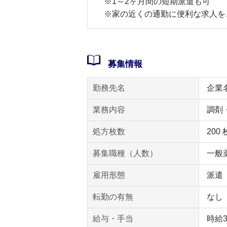
※1～2ヶ月間の短期派遣も可
※家の近くの通勤に便利な求人を
募集情報
勤務先名
企業
業務内容
調剤
処方枚数
200
募集職種（人数）
一般薬
雇用形態
派遣
転勤の有無
なし
給与・手当
時給