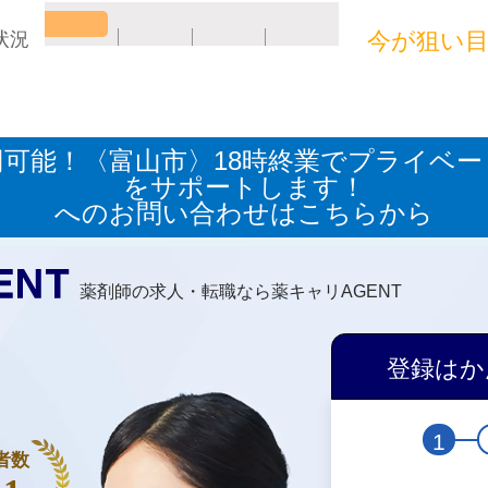
今が狙い
状況
0円可能！〈富山市〉18時終業でプライベ
をサポートします！
へのお問い合わせはこちらから
薬剤師の求人・転職なら薬キャリAGENT
登録はか
1
者数