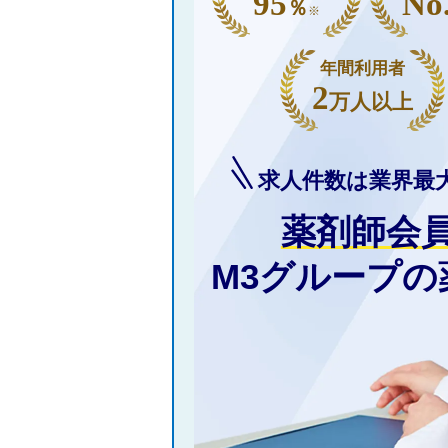
95
No
％
※
年間利用者
2
万人以上
求人件数は業界最
薬剤師会
M3グループ