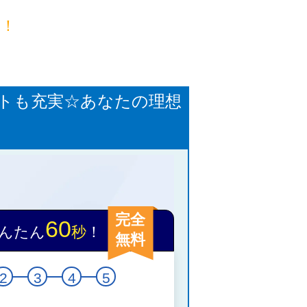
目！
ートも充実☆あなたの理想
完全
60
んたん
秒
！
無料
2
3
4
5