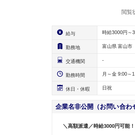
閲覧
時給3000円
給与
富山県 富山市
勤務地
-
交通機関
月～金 9:00～18
勤務時間
日祝
休日・休暇
企業名非公開（お問い合わ
＼高額派遣／時給3000円可