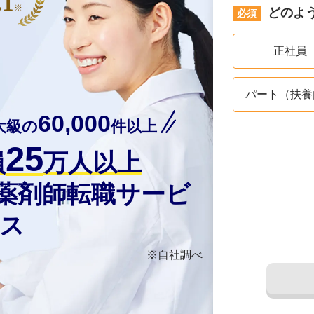
.1
※
どのよ
正社員
パート（扶養
60,000
大級の
件以上
25
員
万人以上
の薬剤師転職サービ
ス
※自社調べ