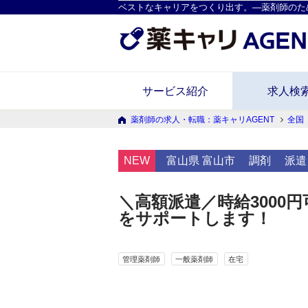
ベストなキャリアをつくり出す。―薬剤師のた
サービス紹介
求人検
薬剤師の求人・転職：薬キャリAGENT
全国
NEW
富山県 富山市
調剤
派遣
＼高額派遣／時給3000
をサポートします！
管理薬剤師
一般薬剤師
在宅