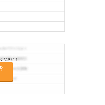
ください！
を