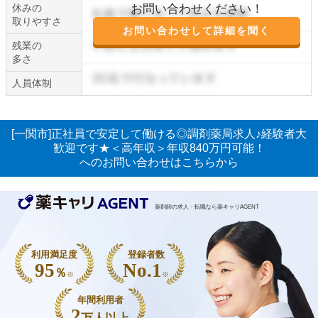
休みの
お問い合わせください！
取りやすさ
お問い合わせして詳細を聞く
残業の
多さ
人員体制
[一関市]正社員で安定して働ける◎調剤薬局求人♪経験者大
歓迎です★＜高年収＞年収840万円可能！
へのお問い合わせはこちらから
薬剤師の求人・転職なら薬キャリAGENT
利用満足度
登録者数
95
No.1
％
※
※
年間利用者
2