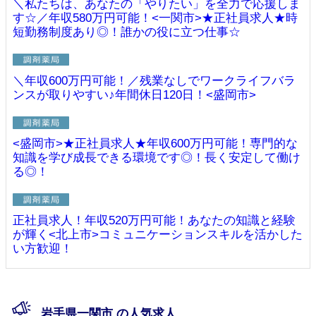
＼私たちは、あなたの「やりたい」を全力で応援しま
す☆／年収580万円可能！<一関市>★正社員求人★時
短勤務制度あり◎！誰かの役に立つ仕事☆
＼年収600万円可能！／残業なしでワークライフバラ
ンスが取りやすい♪年間休日120日！<盛岡市>
<盛岡市>★正社員求人★年収600万円可能！専門的な
知識を学び成長できる環境です◎！長く安定して働け
る◎！
正社員求人！年収520万円可能！あなたの知識と経験
が輝く<北上市>コミュニケーションスキルを活かした
い方歓迎！
岩手県一関市 の人気求人