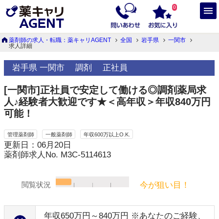
0
薬剤師の求人・転職：薬キャリAGENT
全国
岩手県
一関市
求人詳細
岩手県 一関市
調剤
正社員
[一関市]正社員で安定して働ける◎調剤薬局求
人♪経験者大歓迎です★＜高年収＞年収840万円
可能！
管理薬剤師
一般薬剤師
年収600万以上O.K.
更新日：06月20日
薬剤師求人No. M3C-5114613
今が狙い目！
閲覧状況
年収650万円～840万円 ※あなたのご経験、