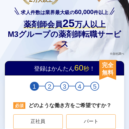
万人以上
60,000
求人件数は業界最大級の
件以上
25
薬剤師会員
万人以上
M3グループの薬剤師転職サービ
ス
※自社調べ
完全
60
登録はかんたん
秒
！
無料
1
2
3
4
5
どのような働き方をご希望ですか？
正社員
パート