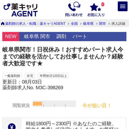
0
薬剤師の求人・転職：薬キャリAGENT
全国
岐阜県
関市
求人詳細
NEW
岐阜県 関市
調剤
パート
岐阜県関市！日祝休み！おすすめパート求人今
までの経験を活かしてお仕事しませんか？経験
者大歓迎です★
一般薬剤師
在宅
年間休日120日以上
更新日：08月03日
薬剤師求人No. M3C-398269
今が狙い目！
閲覧状況
時給1800円～2300円 ※あなたのご経験、