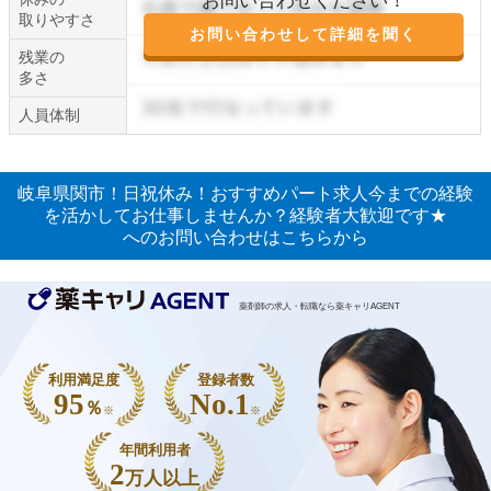
お問い合わせください！
取りやすさ
お問い合わせして詳細を聞く
残業の
多さ
人員体制
岐阜県関市！日祝休み！おすすめパート求人今までの経験
を活かしてお仕事しませんか？経験者大歓迎です★
へのお問い合わせはこちらから
薬剤師の求人・転職なら薬キャリAGENT
利用満足度
登録者数
95
No.1
％
※
※
年間利用者
2
万人以上