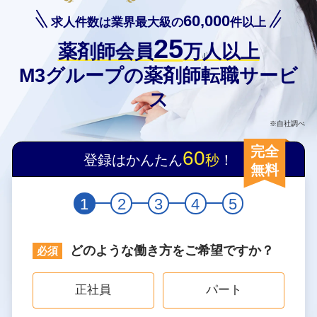
60,000
求人件数は業界最大級の
件以上
25
薬剤師会員
万人以上
M3グループの薬剤師転職サービ
ス
※自社調べ
完全
60
登録はかんたん
秒
！
無料
1
2
3
4
5
どのような働き方をご希望ですか？
正社員
パート