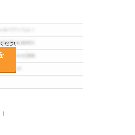
ください！
を
目！