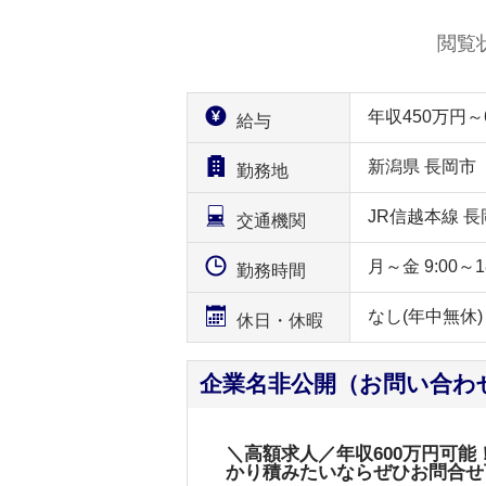
閲覧
年収450万円
給与
新潟県 長岡市
勤務地
JR信越本線 
交通機関
月～金 9:00～18:
勤務時間
なし(年中無休)
休日・休暇
企業名非公開（お問い合わ
＼高額求人／年収600万円可
かり積みたいならぜひお問合せ