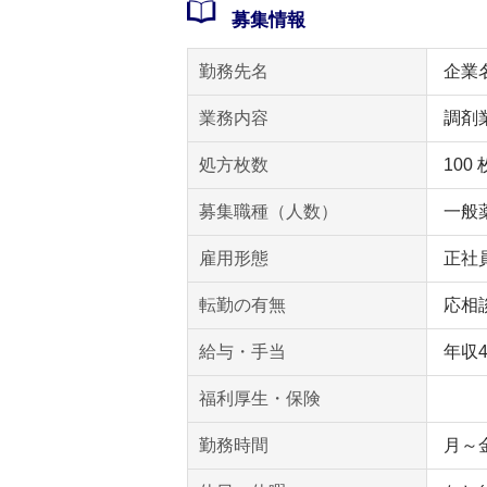
募集情報
勤務先名
企業
業務内容
調剤
処方枚数
100
募集職種（人数）
一般薬
雇用形態
正社
転勤の有無
応相
給与・手当
年収
福利厚生・保険
勤務時間
月～金 