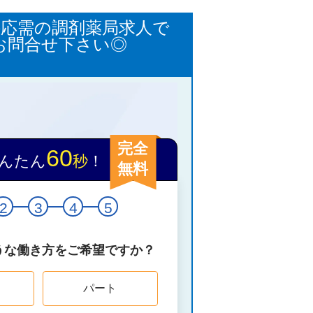
科応需の調剤薬局求人で
お問合せ下さい◎
完全
60
んたん
秒
！
無料
2
3
4
5
うな働き方をご希望ですか？
パート