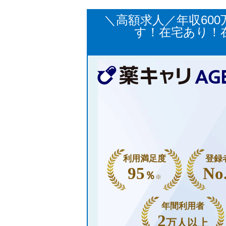
＼高額求人／年収60
す！在宅あり！
利用満足度
登録
95
No
％
※
年間利用者
2
万人以上