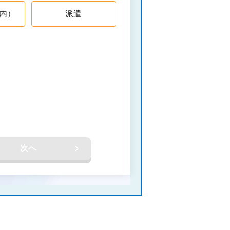
内）
派遣
次へ