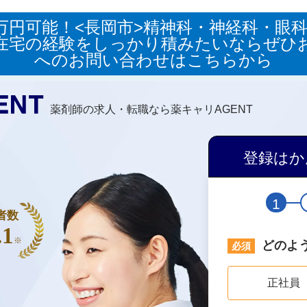
0万円可能！<長岡市>精神科・神経科・眼
在宅の経験をしっかり積みたいならぜひ
へのお問い合わせはこちらから
薬剤師の求人・転職なら薬キャリAGENT
登録はか
1
者数
.1
※
どのよ
正社員