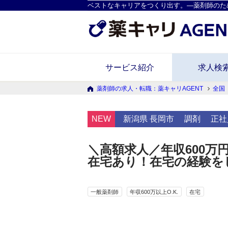
ベストなキャリアをつくり出す。―薬剤師のた
サービス紹介
求人検
薬剤師の求人・転職：薬キャリAGENT
全国
NEW
新潟県 長岡市
調剤
正社
＼高額求人／年収600万
在宅あり！在宅の経験を
一般薬剤師
年収600万以上O.K.
在宅