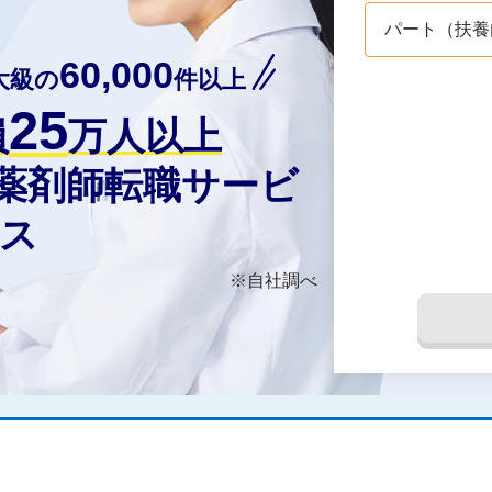
パート（扶養
60,000
大級の
件以上
25
員
万人以上
の薬剤師転職サービ
ス
※自社調べ