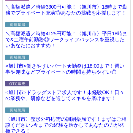
＼高額派遣／時給3300円可能！〈旭川市〉18時まで勤
務でプライベート充実◎あなたの挑戦を応援します！
＼高額派遣／時給4125円可能！〈旭川市〉平日18時ま
で&土曜午前勤務◎ワークライフバランスを重視した
いあなたにおすすめ！
<旭川市>働きやすいパート★勤務は18:00まで！習い
事や趣味などプライベートの時間も持ちやすい◎
<旭川市>ドラッグストア求人です！未経験OK！日々
の業務や、研修などを通してスキルを磨けます！
〈旭川市〉整形外科応需の調剤薬局です！まずはご相
談ください♪今までの経験を活かしてあなたの力が発
揮できる！