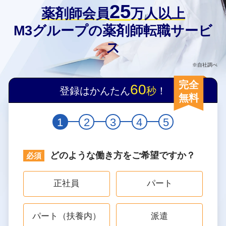
25
薬剤師会員
万人以上
M3グループの薬剤師転職サービ
ス
※自社調べ
完全
60
登録はかんたん
秒
！
無料
1
2
3
4
5
どのような働き方をご希望ですか？
正社員
パート
パート（扶養内）
派遣