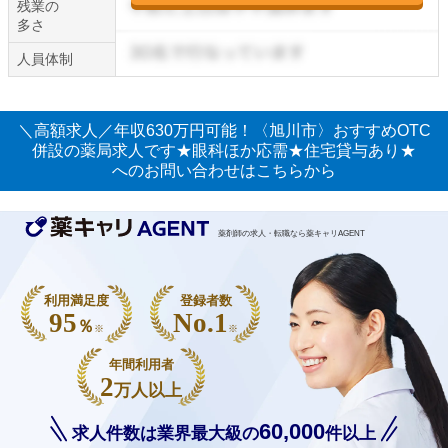
残業の
多さ
人員体制
＼高額求人／年収630万円可能！〈旭川市〉おすすめOTC
併設の薬局求人です★眼科ほか応需★住宅貸与あり★
へのお問い合わせはこちらから
薬剤師の求人・転職なら薬キャリAGENT
利用満足度
登録者数
95
No.1
％
※
※
年間利用者
2
万人以上
60,000
求人件数は業界最大級の
件以上