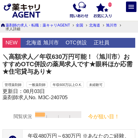
0
薬剤師の求人・転職：薬キャリAGENT
全国
北海道
旭川市
求人詳細
NEW
北海道 旭川市
OTC併設
正社員
＼高額求人／年収630万円可能！〈旭川市〉お
すすめOTC併設の薬局求人です★眼科ほか応需
★住宅貸与あり★
管理薬剤師
一般薬剤師
年収600万以上O.K.
未経験可
更新日：08月03日
薬剤師求人No. M3C-240705
今が狙い目！
閲覧状況
年収480万円～630万円 ※あなたのご経験、