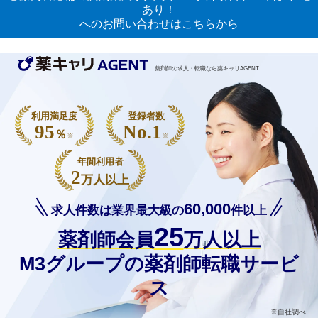
あり！
へのお問い合わせはこちらから
薬剤師の求人・転職なら薬キャリAGENT
利用満足度
登録者数
95
No.1
％
※
※
年間利用者
2
万人以上
60,000
求人件数は業界最大級の
件以上
25
薬剤師会員
万人以上
M3グループの薬剤師転職サービ
ス
※自社調べ