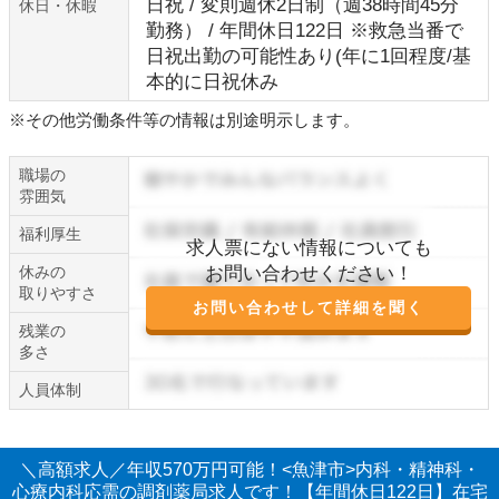
日祝 / 変則週休2日制（週38時間45分
休日・休暇
勤務） / 年間休日122日 ※救急当番で
日祝出勤の可能性あり(年に1回程度/基
本的に日祝休み
※その他労働条件等の情報は別途明示します。
職場の
雰囲気
福利厚生
求人票にない情報についても
休みの
お問い合わせください！
取りやすさ
お問い合わせして詳細を聞く
残業の
多さ
人員体制
＼高額求人／年収570万円可能！<魚津市>内科・精神科・
心療内科応需の調剤薬局求人です！【年間休日122日】在宅