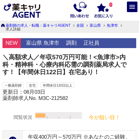
0
薬剤師の求人・転職：薬キャリAGENT
全国
富山県
魚津市
求人詳細
NEW
富山県 魚津市
調剤
正社員
＼高額求人／年収570万円可能！<魚津市>内
科・精神科・心療内科応需の調剤薬局求人で
す！【年間休日122日】在宅あり！
一般薬剤師
在宅
年間休日120日以上
更新日：08月03日
薬剤師求人No. M3C-212582
今が狙い目！
閲覧状況
年収400万円～570万円 ※あなたのご経験、