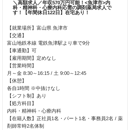
＼高額求人／年収570万円可能！<魚津市>内
科・精神科・心療内科応需の調剤薬局求人で
す！【年間休日122日】在宅あり！
【就業場所】富山県 魚津市
【交通】
富山地鉄本線 電鉄魚津駅より車で9分
【車通勤】可
【雇用期間】定めなし
【営業時間】
月～金 8:30～16:15 / 土 9:00～12:45
【休憩】
各自1時間 ※中抜けなし
【シフト制】あり
【処方科目】
内科・精神科・心療内科
【在籍人数】正社員1名・パート1名・事務員2名 / 薬
剤師常時2名体制