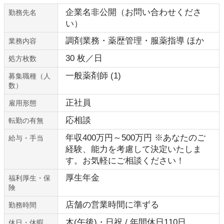
企業名非公開（お問い合わせくださ
勤務先名
い）
調剤業務・薬歴管理・服薬指導 ほか
業務内容
30 枚／日
処方枚数
一般薬剤師 (1)
募集職種（人
数）
正社員
雇用形態
応相談
転勤の有無
年収400万円～500万円 ※あなたのご
給与・手当
経験、能力を考慮して決定いたしま
す。お気軽にご相談ください！
厚生年金
福利厚生・保
険
店舗の営業時間に準ずる
勤務時間
木(午後)・日祝 / 年間休日110日
休日・休暇