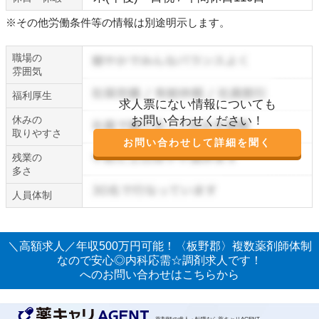
※その他労働条件等の情報は別途明示します。
職場の
雰囲気
福利厚生
求人票にない情報についても
休みの
お問い合わせください！
取りやすさ
お問い合わせして詳細を聞く
残業の
多さ
人員体制
＼高額求人／年収500万円可能！〈板野郡〉複数薬剤師体制
なので安心◎内科応需☆調剤求人です！
へのお問い合わせはこちらから