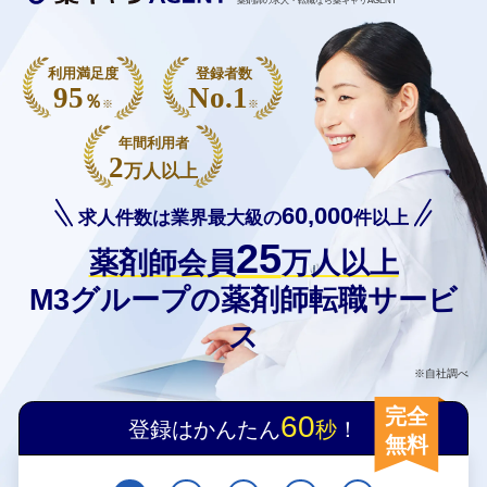
薬剤師の求人・転職なら薬キャリAGENT
利用満足度
登録者数
95
No.1
％
※
※
年間利用者
2
万人以上
60,000
求人件数は業界最大級の
件以上
25
薬剤師会員
万人以上
M3グループの薬剤師転職サービ
ス
※自社調べ
完全
60
登録はかんたん
秒
！
無料