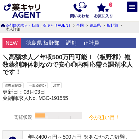
0
薬剤師の求人・転職：薬キャリAGENT
全国
徳島県
板野郡
求人詳細
NEW
徳島県 板野郡
調剤
正社員
＼高額求人／年収500万円可能！〈板野郡〉複
数薬剤師体制なので安心◎内科応需☆調剤求人
です！
管理薬剤師
一般薬剤師
漢方
更新日：08月03日
薬剤師求人No. M3C-191555
今が狙い目！
閲覧状況
年収400万円～500万円 ※あなたのご経験、