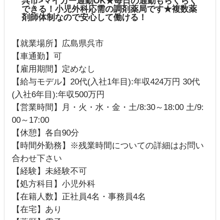
呉市>マイカー通勤OK★毎日の通勤もらくらく
できる！小児外科応需の調剤薬局です★複数薬
剤師体制なので安心して働ける！
【就業場所】広島県呉市
【車通勤】可
【雇用期間】定めなし
【給与モデル】20代(入社1年目):年収424万円 30代
(入社6年目):年収500万円
【営業時間】月・火・水・金・土/8:30～18:00 土/9:
00～17:00
【休憩】各自90分
【時間外勤務】※残業時間についての詳細はお問い
合わせ下さい
【経験】未経験不可
【処方科目】小児外科
【在籍人数】正社員4名・事務員4名
【在宅】あり