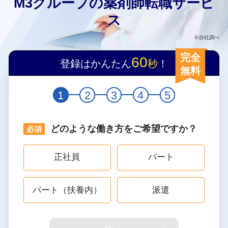
M3グループの薬剤師転職サービ
ス
※自社調べ
完全
60
登録はかんたん
秒
！
無料
1
2
3
4
5
どのような働き方をご希望ですか？
正社員
パート
パート（扶養内）
派遣