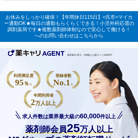
お休みをしっかり確保！【年間休日115日】<呉市>マイカ
ー通勤OK★毎日の通勤もらくらくできる！小児外科応需の
調剤薬局です★複数薬剤師体制なので安心して働ける！
へのお問い合わせはこちらから
薬剤師の求人・転職なら薬キャリAGENT
利用満足度
登録者数
95
No.1
％
※
※
年間利用者
2
万人以上
60,000
求人件数は業界最大級の
件以上
25
薬剤師会員
万人以上