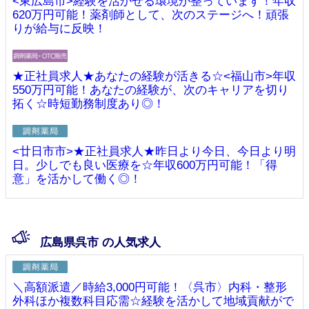
<東広島市>経験を活かせる環境が整っています！年収
620万円可能！薬剤師として、次のステージへ！頑張
りが給与に反映！
★正社員求人★あなたの経験が活きる☆<福山市>年収
550万円可能！あなたの経験が、次のキャリアを切り
拓く☆時短勤務制度あり◎！
<廿日市市>★正社員求人★昨日より今日、今日より明
日。少しでも良い医療を☆年収600万円可能！「得
意」を活かして働く◎！
広島県呉市 の人気求人
＼高額派遣／時給3,000円可能！〈呉市〉内科・整形
外科ほか複数科目応需☆経験を活かして地域貢献がで