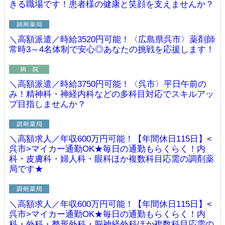
きる職場です！患者様の健康と笑顔を支えませんか？
＼高額派遣／時給3520円可能！〈広島県呉市〉薬剤師
常時3～4名体制で安心◎あなたの挑戦を応援します！
＼高額派遣／時給3750円可能！〈呉市〉平日午前の
み！精神科・神経内科などの多科目対応でスキルアッ
プ目指しませんか？
＼高額求人／年収600万円可能！【年間休日115日】<
呉市>マイカー通勤OK★毎日の通勤もらくらく！内
科・皮膚科・婦人科・眼科ほか複数科目応需の調剤薬
局です★
＼高額求人／年収600万円可能！【年間休日115日】<
呉市>マイカー通勤OK★毎日の通勤もらくらく！内
科・外科・整形外科・脳神経外科ほか複数科目応需の