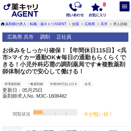
0
薬剤師の求人・転職：薬キャリAGENT
全国
広島県
呉市
求人詳細
広島県 呉市
調剤
正社員
お休みをしっかり確保！【年間休日115日】<呉
市>マイカー通勤OK★毎日の通勤もらくらくで
きる！小児外科応需の調剤薬局です★複数薬剤
師体制なので安心して働ける！
管理薬剤師
一般薬剤師
年収600万以上O.K.
在宅
更新日：05月25日
薬剤師求人No. M3C-1608482
今が狙い目！
閲覧状況