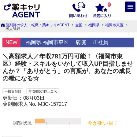
0
薬剤師の求人・転職：薬キャリAGENT
全国
福岡県
福岡市東区
求人詳細
NEW
福岡県 福岡市東区
病院
正社員
＼高額求人／年収781万円可能！〈福岡市東
区〉経験・スキルをいかして収入UP目指しませ
んか？「ありがとう」の言葉が、あなたの成長
の糧になる☆
一般薬剤師
年収600万以上O.K.
更新日：08月03日
薬剤師求人No. M3C-157217
今が狙い目！
閲覧状況