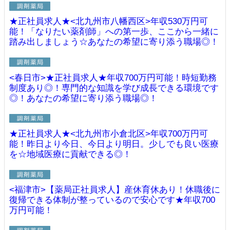
★正社員求人★<北九州市八幡西区>年収530万円可
能！「なりたい薬剤師」への第一歩、ここから一緒に
踏み出しましょう☆あなたの希望に寄り添う職場◎！
<春日市>★正社員求人★年収700万円可能！時短勤務
制度あり◎！専門的な知識を学び成長できる環境です
◎！あなたの希望に寄り添う職場◎！
★正社員求人★<北九州市小倉北区>年収700万円可
能！昨日より今日、今日より明日。少しでも良い医療
を☆地域医療に貢献できる◎！
<福津市>【薬局正社員求人】産休育休あり！休職後に
復帰できる体制が整っているので安心です★年収700
万円可能！