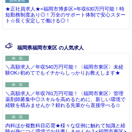
★正社員求人★<福岡市博多区>年収630万円可能！時
短勤務制度あり◎！万全のサポート体制で安心スター
ト☆長く安定して働ける◎！
福岡県福岡市東区 の人気求人
＼高額求人／年収540万円可能！〈福岡市東区〉未経
験OK♪初めてでもイチからしっかりお教えします★
＼高額求人／年収781万円可能！〈福岡市東区〉管理
薬剤師募集中◎スキルを高めるために、新しい環境で
経験を積みませんか？頼れる先輩から直接学べる☆
内科ほか複数科目応需★様々な症例に触れて知識と経
験が身につく環境でお仕事しませんか？<福岡市東区>