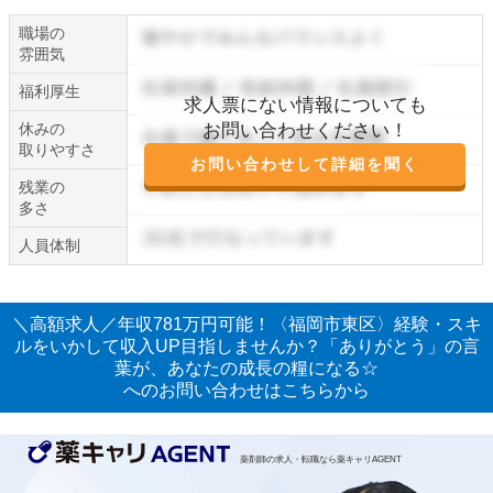
職場の
雰囲気
福利厚生
求人票にない情報についても
休みの
お問い合わせください！
取りやすさ
お問い合わせして詳細を聞く
残業の
多さ
人員体制
＼高額求人／年収781万円可能！〈福岡市東区〉経験・スキ
ルをいかして収入UP目指しませんか？「ありがとう」の言
葉が、あなたの成長の糧になる☆
へのお問い合わせはこちらから
薬剤師の求人・転職なら薬キャリAGENT