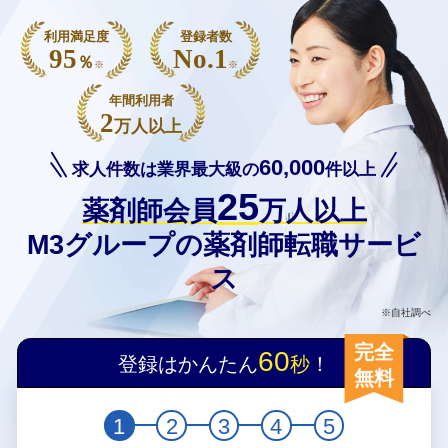
利用満足度
登録者数
95
No.1
％
※
※
年間利用者
2
万人以上
60,000
求人件数は業界最大級の
件以上
25
薬剤師会員
万人以上
M3グループの薬剤師転職サービ
ス
※自社調べ
完全
60
登録はかんたん
秒
！
無料
1
2
3
4
5