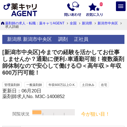
0
薬剤師の求人・転職：薬キャリAGENT
全国
新潟県
新潟市中央区
求人詳細
新潟県 新潟市中央区
調剤
正社員
[新潟市中央区]今までの経験を活かしてお仕事
しませんか？通勤に便利♪車通勤可能！複数薬剤
師体制なので安心して働ける◎＜高年収＞年収
600万円可能！
管理薬剤師
一般薬剤師
年収600万以上O.K.
土日休み
在宅
更新日：06月20日
薬剤師求人No. M3C-1400852
今が狙い目！
閲覧状況