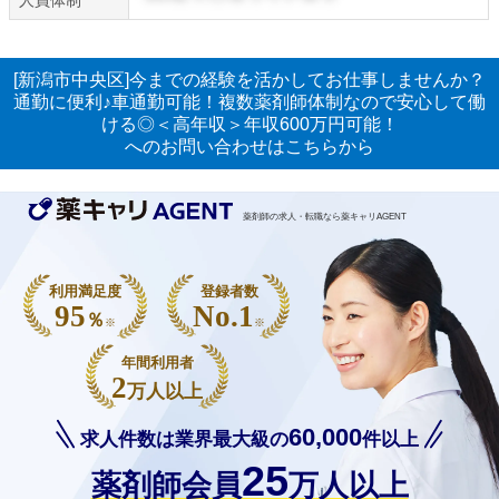
[新潟市中央区]今までの経験を活かしてお仕事しませんか？
通勤に便利♪車通勤可能！複数薬剤師体制なので安心して働
ける◎＜高年収＞年収600万円可能！
へのお問い合わせはこちらから
薬剤師の求人・転職なら薬キャリAGENT
利用満足度
登録者数
95
No.1
％
※
※
年間利用者
2
万人以上
60,000
求人件数は業界最大級の
件以上
25
薬剤師会員
万人以上