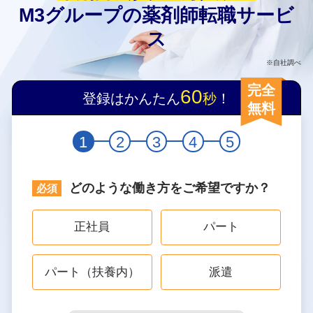
M3グループの薬剤師転職サービ
ス
※自社調べ
完全
60
登録はかんたん
秒
！
無料
1
2
3
4
5
どのような働き方をご希望ですか？
正社員
パート
パート（扶養内）
派遣