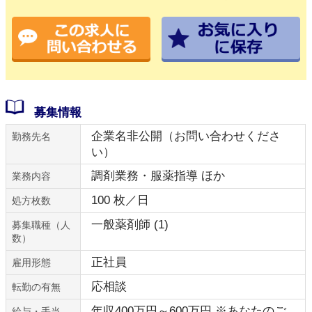
募集情報
企業名非公開（お問い合わせくださ
勤務先名
い）
調剤業務・服薬指導 ほか
業務内容
100 枚／日
処方枚数
一般薬剤師 (1)
募集職種（人
数）
正社員
雇用形態
応相談
転勤の有無
年収400万円～600万円 ※あなたのご
給与・手当