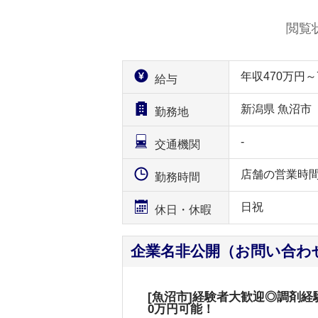
閲覧
年収470万円
給与
新潟県 魚沼市
勤務地
-
交通機関
店舗の営業時
勤務時間
日祝
休日・休暇
企業名非公開（お問い合わ
[魚沼市]経験者大歓迎◎調剤
0万円可能！