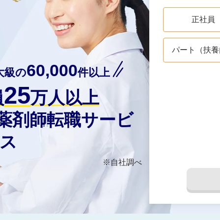
正社員
パート（扶養
60,000
大級の
件以上
25
員
万人以上
の薬剤師転職サービ
ス
※自社調べ