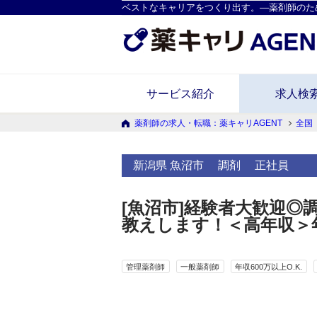
ベストなキャリアをつくり出す。―薬剤師のた
サービス紹介
求人検
薬剤師の求人・転職：薬キャリAGENT
全国
新潟県 魚沼市
調剤
正社員
[魚沼市]経験者大歓迎
教えします！＜高年収＞年
管理薬剤師
一般薬剤師
年収600万以上O.K.