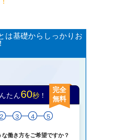
目！
ことは基礎からしっかりお
！
完全
60
んたん
秒
！
無料
2
3
4
5
うな働き方をご希望ですか？