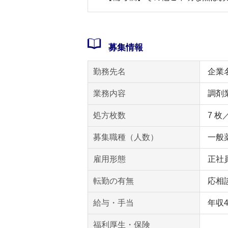
募集情報
勤務先名
企業
業務内容
調剤
処方枚数
7 枚
募集職種（人数）
一般薬
雇用形態
正社
転勤の有無
応相
給与・手当
年収
福利厚生・保険