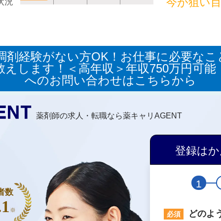
今が狙い
状況
◎調剤経験がない方OK！お仕事に必要な
教えします！＜高年収＞年収750万円可能
へのお問い合わせはこちらから
薬剤師の求人・転職なら薬キャリAGENT
登録はか
1
者数
.1
※
どのよ