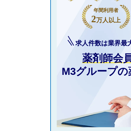
年間利用者
2
万人以上
求人件数は業界最
薬剤師会
M3グループ