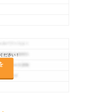
ください！
を