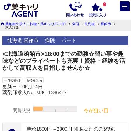
0
薬剤師の求人・転職：薬キャリAGENT
全国
北海道
函館市
求人詳細
北海道 函館市
病院
パート
<北海道函館市>18:00までの勤務☆習い事や趣
味などのプライベートも充実！資格・経験を活
かして高収入を目指しませんか☆
一般薬剤師
駅5分以内
更新日：06月14日
薬剤師求人No. M3C-1396417
今が狙い目！
閲覧状況
時給1800円～2300円 ※あなたのご経験、