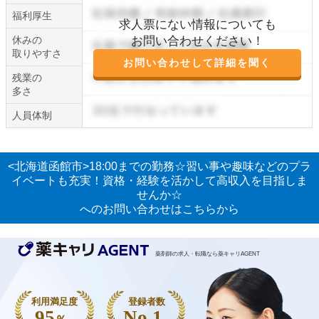
福利厚生
求人票にない情報についても
休みの
お問い合わせください！
取りやすさ
お問い合わせして詳細を聞く
残業の
多さ
人員体制
<北海道函館市>18:00までの勤務☆習い事や趣味などのプラ
イベートも充実！資格・経験を活かして高収入を目指しま
せんか☆
へのお問い合わせはこちらから
薬剤師の求人・転職なら薬キャリAGENT
利用満足度
登録者数
95
No.1