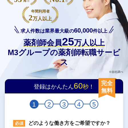
％
※
※
年間利用者
2
万人以上
60,000
求人件数は業界最大級の
件以上
25
薬剤師会員
万人以上
M3グループの薬剤師転職サービ
ス
※自社調べ
完全
60
登録はかんたん
秒
！
無料
1
2
3
4
5
どのような働き方をご希望ですか？