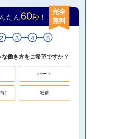
完全
60
んたん
秒
！
無料
2
3
4
5
うな働き方をご希望ですか？
パート
内）
派遣