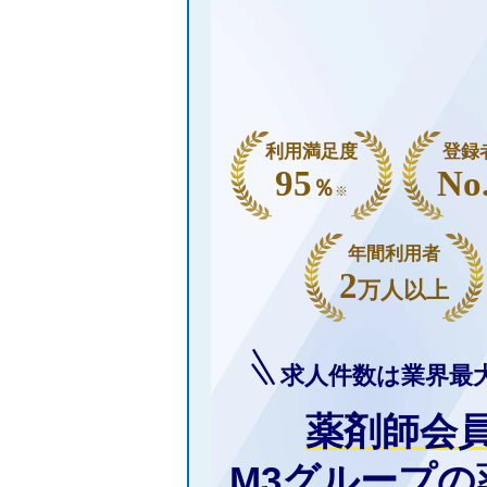
利用満足度
登録
95
No
％
※
年間利用者
2
万人以上
求人件数は業界最
薬剤師会
M3グループ