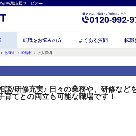
めの転職支援サービス―
索
転職をお悩みの方
よくある質問
転職
北海道
函館市
求人詳細
相談/研修充実♪ 日々の業務や、研修な
子育てとの両立も可能な職場です！