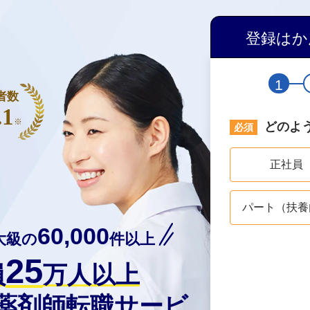
登録はか
1
者数
.1
※
どのよ
正社員
パート（扶養
60,000
大級の
件以上
25
員
万人以上
の薬剤師転職サービ