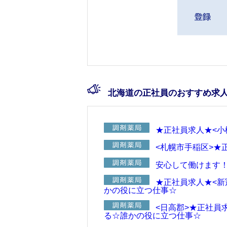
北海道の正社員のおすすめ求
★正社員求人★<小
<札幌市手稲区>★
安心して働けます！
★正社員求人★<新
かの役に立つ仕事☆
<日高郡>★正社員
る☆誰かの役に立つ仕事☆