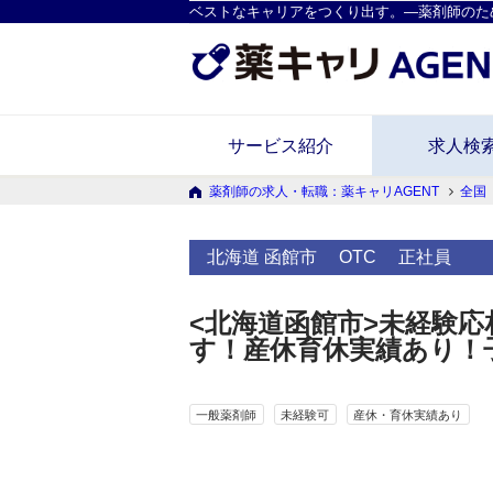
ベストなキャリアをつくり出す。―薬剤師のた
サービス紹介
求人検
薬剤師の求人・転職：薬キャリAGENT
全国
北海道 函館市
OTC
正社員
<北海道函館市>未経験応
す！産休育休実績あり！
一般薬剤師
未経験可
産休・育休実績あり