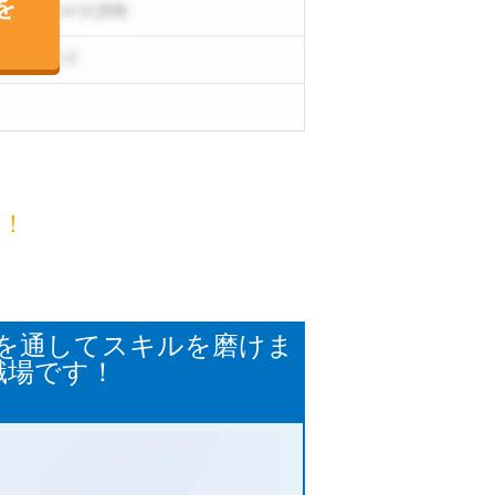
を
目！
どを通してスキルを磨けま
職場です！