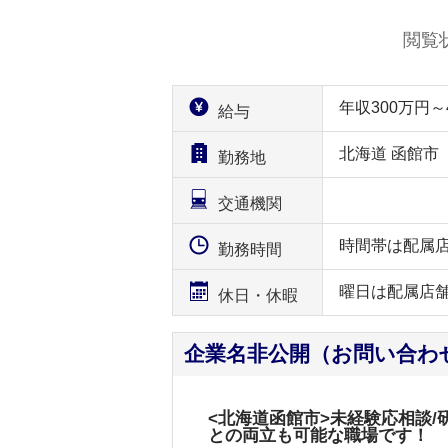
閲覧
年収300万円
給与
北海道 函館市
勤務地
交通機関
時間帯は配属店
勤務時間
曜日は配属店舗
休日・休暇
企業名非公開（お問い合わ
<北海道函館市>未経験応相談
との両立も可能な職場です！