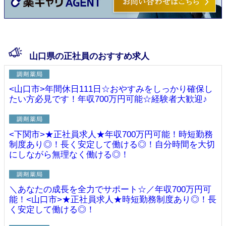
山口県の正社員のおすすめ求人
<山口市>年間休日111日☆おやすみをしっかり確保し
たい方必見です！年収700万円可能☆経験者大歓迎♪
<下関市>★正社員求人★年収700万円可能！時短勤務
制度あり◎！長く安定して働ける◎！自分時間を大切
にしながら無理なく働ける◎！
＼あなたの成長を全力でサポート☆／年収700万円可
能！<山口市>★正社員求人★時短勤務制度あり◎！長
く安定して働ける◎！