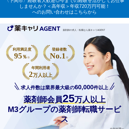
〈下関市〉経験者大歓迎◎今までの経験を活かしてお仕事
しませんか？＜高年収＞年収720万円可能！
へのお問い合わせはこちらから
薬剤師の求人・転職なら薬キャリAGENT
利用満足度
登録者数
95
No.1
％
※
※
年間利用者
2
万人以上
60,000
求人件数は業界最大級の
件以上
25
薬剤師会員
万人以上
M3グループの薬剤師転職サービ
ス
※自社調べ