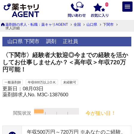
0
薬剤師の求人・転職：薬キャリAGENT
全国
山口県
下関市
求人詳細
山口県 下関市
調剤
正社員
〈下関市〉経験者大歓迎◎今までの経験を活か
してお仕事しませんか？＜高年収＞年収720万
円可能！
一般薬剤師
年収600万以上O.K.
未経験可
更新日：08月03日
薬剤師求人No. M3C-1387600
今が狙い目！
閲覧状況
年収500万円～720万円 ※あなたのご経験、