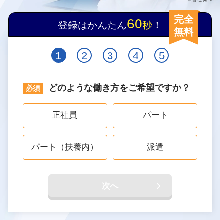
完全
60
登録はかんたん
秒
！
無料
1
2
3
4
5
どのような働き方をご希望ですか？
正社員
パート
パート（扶養内）
派遣
次へ