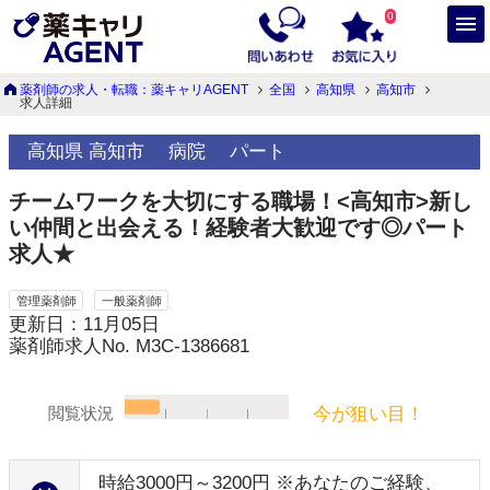
0
薬剤師の求人・転職：薬キャリAGENT
全国
高知県
高知市
求人詳細
高知県 高知市
病院
パート
チームワークを大切にする職場！<高知市>新し
い仲間と出会える！経験者大歓迎です◎パート
求人★
管理薬剤師
一般薬剤師
更新日：11月05日
薬剤師求人No. M3C-1386681
今が狙い目！
閲覧状況
時給3000円～3200円 ※あなたのご経験、