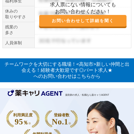
福利厚生
求人票にない情報についても
休みの
お問い合わせください！
取りやすさ
お問い合わせして詳細を聞く
残業の
多さ
人員体制
チームワークを大切にする職場！<高知市>新しい仲間と出
会える！経験者大歓迎です◎パート求人★
へのお問い合わせはこちらから
薬剤師の求人・転職なら薬キャリAGENT
利用満足度
登録者数
95
No.1
％
※
※