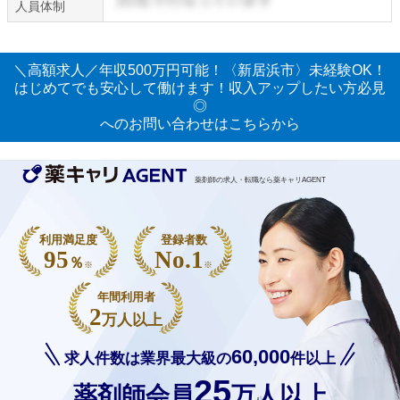
人員体制
＼高額求人／年収500万円可能！〈新居浜市〉未経験OK！
はじめてでも安心して働けます！収入アップしたい方必見
◎
へのお問い合わせはこちらから
薬剤師の求人・転職なら薬キャリAGENT
利用満足度
登録者数
95
No.1
％
※
※
年間利用者
2
万人以上
60,000
求人件数は業界最大級の
件以上
25
薬剤師会員
万人以上