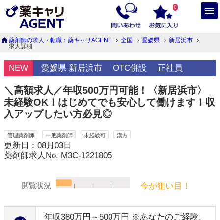
0
薬剤師の求人・転職：薬キャリAGENT
全国
愛媛県
新居浜市
求人詳細
NEW
愛媛県 新居浜市
OTC併設
正社員
＼高額求人／年収500万円可能！〈新居浜市〉
未経験OK！はじめてでも安心して働けます！収
入アップしたい方必見◎
管理薬剤師
一般薬剤師
未経験可
漢方
更新日：08月03日
薬剤師求人No. M3C-1221805
今が狙い目！
閲覧状況
年収380万円～500万円 ※あなたのご経験、