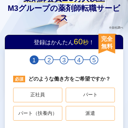
M3グループの薬剤師転職サービ
ス
※自社調べ
完全
60
登録はかんたん
秒
！
無料
1
2
3
4
5
どのような働き方をご希望ですか？
正社員
パート
パート（扶養内）
派遣